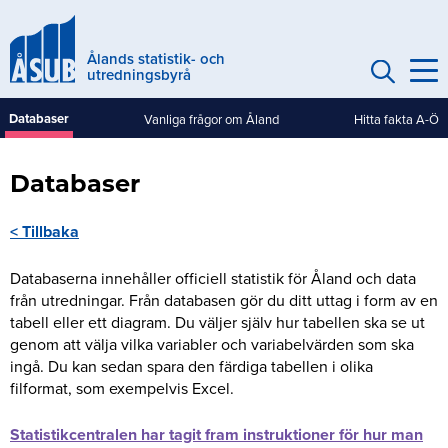
Hoppa
till
Ålands statistik- och
huvudinnehåll
utredningsbyrå
Databaser
Vanliga frågor om Åland
Hitta fakta A-Ö
Genvägar
(mobile)
Databaser
< Tillbaka
Databaserna innehåller officiell statistik för Åland och data
från utredningar. Från databasen gör du ditt uttag i form av en
tabell eller ett diagram. Du väljer själv hur tabellen ska se ut
genom att välja vilka variabler och variabelvärden som ska
ingå. Du kan sedan spara den färdiga tabellen i olika
filformat, som exempelvis Excel.
Statistikcentralen har tagit fram instruktioner för hur man