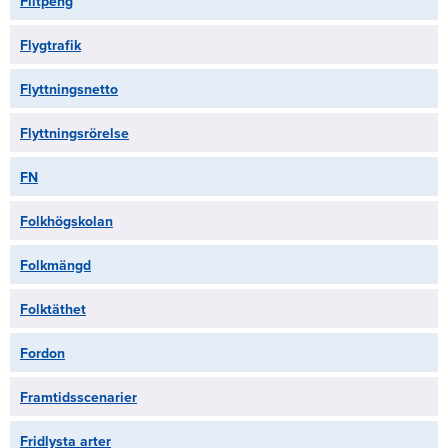
Flitpeng
Flygtrafik
Flyttningsnetto
Flyttningsrörelse
FN
Folkhögskolan
Folkmängd
Folktäthet
Fordon
Framtidsscenarier
Fridlysta arter