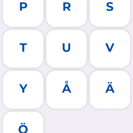
P
R
S
T
U
V
Y
Å
Ä
Ö