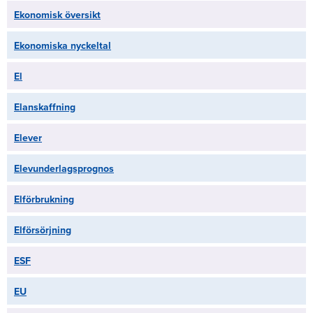
Ekonomisk översikt
Ekonomiska nyckeltal
El
Elanskaffning
Elever
Elevunderlagsprognos
Elförbrukning
Elförsörjning
ESF
EU