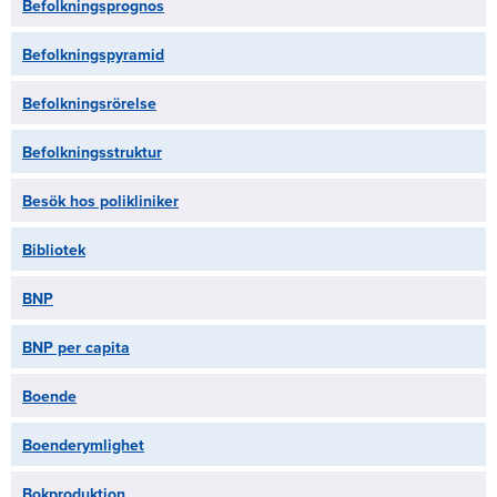
Befolkningsprognos
Befolkningspyramid
Befolkningsrörelse
Befolkningsstruktur
Besök hos polikliniker
Bibliotek
BNP
BNP per capita
Boende
Boenderymlighet
Bokproduktion