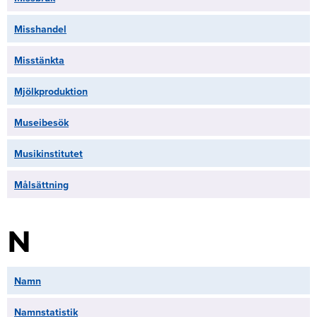
Misshandel
Misstänkta
Mjölkproduktion
Museibesök
Musikinstitutet
Målsättning
N
Namn
Namnstatistik