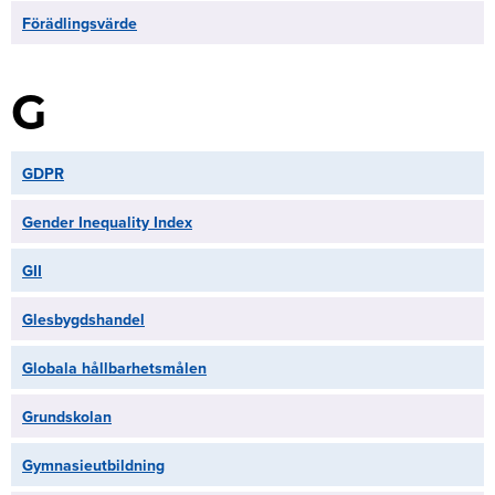
Förädlingsvärde
G
GDPR
Gender Inequality Index
GII
Glesbygdshandel
Globala hållbarhetsmålen
Grundskolan
Gymnasieutbildning