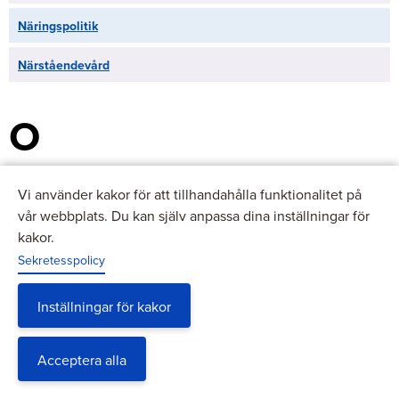
Näringspolitik
Närståendevård
O
Offentlig skuld
Vi använder kakor för att tillhandahålla funktionalitet på
vår webbplats. Du kan själv anpassa dina inställningar för
Offentliga löner
kakor.
Sekretesspolicy
Offentliga sektorns ekonomi
Oljeförbrukning
Inställningar för kakor
Oljeprodukter
Acceptera alla
Omsättning