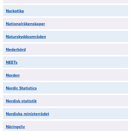
Narkotika
Nationalräkenskaper
Naturskyddsområden
Nederbörd
NEETs
Norden
Nordic Statistics
Nordisk statistik
Nordiska ministerrådet
Näringsliv