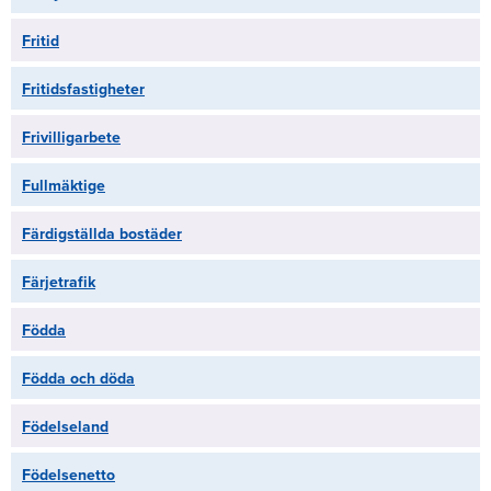
Fritid
Fritidsfastigheter
Frivilligarbete
Fullmäktige
Färdigställda bostäder
Färjetrafik
Födda
Födda och döda
Födelseland
Födelsenetto