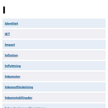
I
Identitet
IKT
Import
Inflation
Inflyttning
Inkomster
Inkomstfördelning
Inkomstskillnader