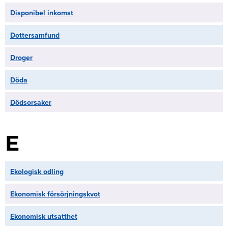
Disponibel inkomst
Dottersamfund
Droger
Döda
Dödsorsaker
E
Ekologisk odling
Ekonomisk försörjningskvot
Ekonomisk utsatthet