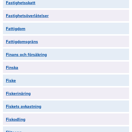
Fastighetsskatt
Fastighetsöverlåtelser
Fattigdom
Fattigdomsgräns
Finans och försäkring
Finska
Fiske
Fiskerinäring
Fiskets avkastning
Fiskodling