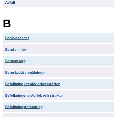
Avfall
B
Bankväsendet
Barnfamiljer
Barnomsorg
Barnskyddsanmälningar
Befolkning utanför arbetskraften
Befolkningens storlek och struktur
Befolkningsförändring