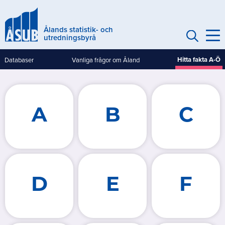
Hoppa
till
Ålands statistik- och
huvudinnehåll
utredningsbyrå
Hitta fakta A-Ö
Databaser
Vanliga frågor om Åland
Genvägar
(mobile)
A
B
C
D
E
F