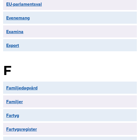
EU-parlamentsval
Evenemang
Examina
Export
F
Familjedagvård
Familjer
Fartyg
Fartygsregister