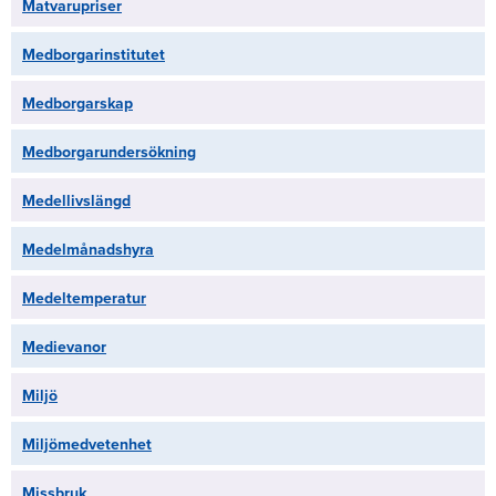
Matvarupriser
Medborgarinstitutet
Medborgarskap
Medborgarundersökning
Medellivslängd
Medelmånadshyra
Medeltemperatur
Medievanor
Miljö
Miljömedvetenhet
Missbruk