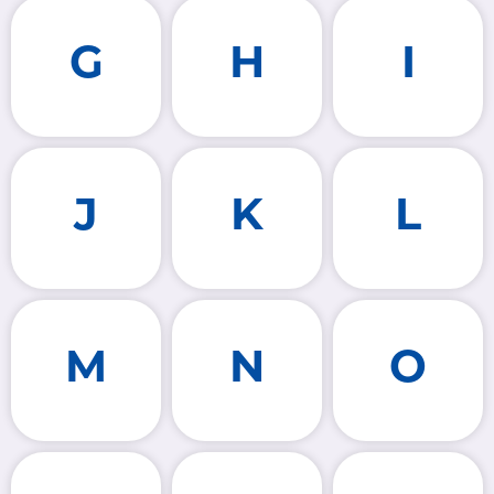
G
H
I
J
K
L
M
N
O