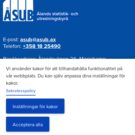
Ålands statistik- och
utredningsbyrå
E-post:
asub@asub.ax
Telefon:
+358 18 25490
Besöksadress:
Ålandsvägen 26, Mariehamn
Postadress:
Pb 1187, AX-22111 Mariehamn
Vi använder kakor för att tillhandahålla funktionalitet på
vår webbplats. Du kan själv anpassa dina inställningar för
kakor.
Nyhetsbrev
Sekretesspolicy
Anmäl dig till vårt nyhetsbrev
Inställningar för kakor
Acceptera alla