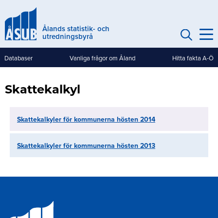
Hoppa
till
Ålands statistik- och
huvudinnehåll
utredningsbyrå
Databaser
Vanliga frågor om Åland
Hitta fakta A-Ö
Genvägar
(mobile)
Skattekalkyl
Skattekalkyler för kommunerna hösten 2014
Skattekalkyler för kommunerna hösten 2013