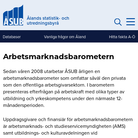
Hoppa
till
Ålands statistik- och
huvudinnehåll
utredningsbyrå
Databaser
Vanliga frågor om Åland
Hitta fakta A-Ö
Genvägar
(mobile)
Arbetsmarknadsbarometern
Sedan våren 2008 utarbetar ÅSUB årligen en
arbetsmarknadsbarometer som omfattar såväl den privata
som den offentliga arbetsgivarsektorn. I barometern
presenteras efterfrågan på arbetskraft med olika typer av
utbildning och yrkeskompetens under den närmaste 12-
månadersperioden.
Uppdragsgivare och finansiär för arbetsmarknadsbarometern
är arbetsmarknads- och studieservicemyndigheten (AMS)
samt utbildnings- och kulturavdelningen vid