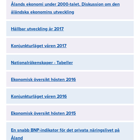
Ålands ekonomi under 2000-talet. Diskussion om den
åländska ekonomins utveckling
Hållbar utveckling år 2017
Konjunkturläget våren 2017
Nationalräkenskaper - Tabeller
Ekonomisk översikt hösten 2016
Konjunkturläget våren 2016
Ekonomisk översikt hösten 2015
En snabb BNP-indikator för det privata näringslivet på
Åland