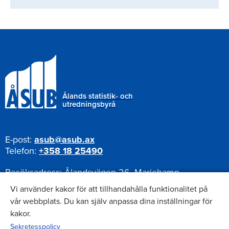
Ålands statistik- och
utredningsbyrå
E-post:
asub@asub.ax
Telefon:
+358 18 25490
Besöksadress:
Ålandsvägen 26, Mariehamn
Postadress:
Pb 1187, AX-22111 Mariehamn
Vi använder kakor för att tillhandahålla funktionalitet på
vår webbplats. Du kan själv anpassa dina inställningar för
kakor.
Nyhetsbrev
Sekretesspolicy