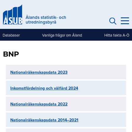
Hoppa
till
Ålands statistik- och
huvudinnehåll
utredningsbyrå
Databaser
Vanliga frågor om Åland
Hitta fakta A-Ö
Genvägar
(mobile)
BNP
Nationalräkenskapsdata 2023
Inkomstfördelning och välfärd 2024
Nationalräkenskapsdata 2022
Nationalräkenskapsdata 2014–2021