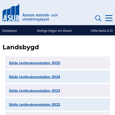
Hoppa
till
Ålands statistik- och
huvudinnehåll
utredningsbyrå
Databaser
Vanliga frågor om Åland
Hitta fakta A-Ö
Genvägar
(mobile)
Landsbygd
Sålda lantbruksprodukter 2025
Sålda lantbruksprodukter 2024
Sålda lantbruksprodukter 2023
Sålda lantbruksprodukter 2022