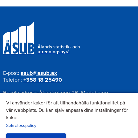
Ålands statistik- och
utredningsbyrå
E-post:
asub@asub.ax
Telefon:
+358 18 25490
Besöksadress:
Ålandsvägen 26, Mariehamn
Postadress:
Pb 1187, AX-22111 Mariehamn
Vi använder kakor för att tillhandahålla funktionalitet på
vår webbplats. Du kan själv anpassa dina inställningar för
kakor.
Nyhetsbrev
Sekretesspolicy
Anmäl dig till vårt nyhetsbrev