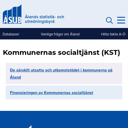
Hoppa
till
Ålands statistik- och
huvudinnehåll
utredningsbyrå
Databaser
Vanliga frågor om Åland
Hitta fakta A-Ö
Genvägar
(mobile)
Kommunernas socialtjänst (KST)
De särskilt utsatta och utkomststödet i kommunerna på
Åland
Finansieringen av Kommunernas socialtjänst