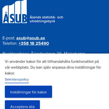
Ålands statistik- och
utredningsbyrå
E-post:
asub@asub.ax
Telefon:
+358 18 25490
Besöksadress:
Ålandsvägen 26, Mariehamn
Postadress:
Pb 1187, AX-22111 Mariehamn
Vi använder kakor för att tillhandahålla funktionalitet på
vår webbplats. Du kan själv anpassa dina inställningar för
kakor.
Nyhetsbrev
Sekretesspolicy
Anmäl dig till vårt nyhetsbrev
Inställningar för kakor
Acceptera alla