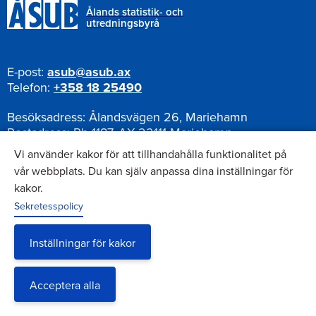
Ålands statistik- och
utredningsbyrå
E-post:
asub@asub.ax
Telefon:
+358 18 25490
Besöksadress:
Ålandsvägen 26, Mariehamn
Postadress:
Pb 1187, AX-22111 Mariehamn
Vi använder kakor för att tillhandahålla funktionalitet på
vår webbplats. Du kan själv anpassa dina inställningar för
kakor.
Nyhetsbrev
Sekretesspolicy
Anmäl dig till vårt nyhetsbrev
Inställningar för kakor
Acceptera alla