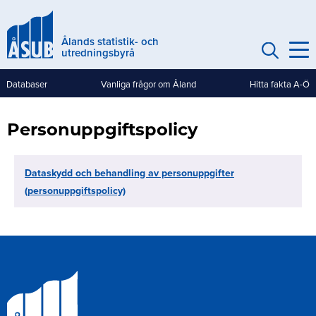
Hoppa
till
Ålands statistik- och
huvudinnehåll
utredningsbyrå
Databaser
Vanliga frågor om Åland
Hitta fakta A-Ö
Genvägar
(mobile)
Personuppgiftspolicy
Dataskydd och behandling av personuppgifter
(personuppgiftspolicy)