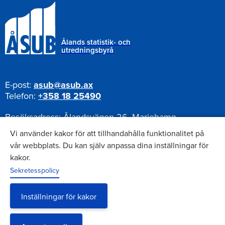
Ålands statistik- och
utredningsbyrå
E-post:
asub@asub.ax
Telefon:
+358 18 25490
Besöksadress:
Ålandsvägen 26, Mariehamn
Postadress:
Pb 1187, AX-22111 Mariehamn
Vi använder kakor för att tillhandahålla funktionalitet på
vår webbplats. Du kan själv anpassa dina inställningar för
kakor.
Nyhetsbrev
Sekretesspolicy
Anmäl dig till vårt nyhetsbrev
Inställningar för kakor