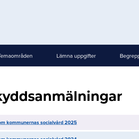
Temaområden
Lämna uppgifter
Begrepp
kyddsanmälningar
om kommunernas socialvård 2025