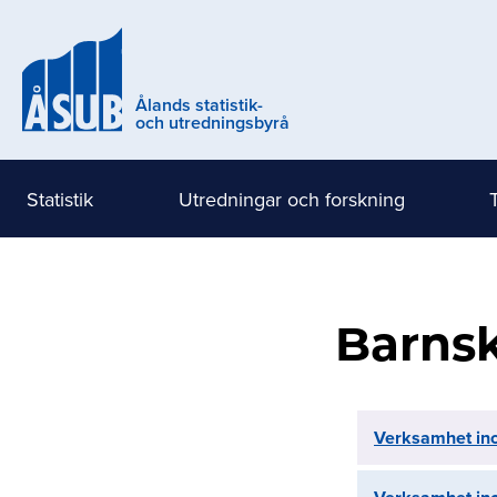
Hoppa
till
huvudinnehåll
Ålands statistik-
och utredningsbyrå
Statistik
Utredningar och forskning
Huvudmeny
(nivå
1)
Barns
Verksamhet in