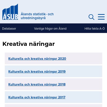
Hoppa
till
Ålands statistik- och
huvudinnehåll
utredningsbyrå
Databaser
Vanliga frågor om Åland
Hitta fakta A-Ö
Genvägar
(mobile)
Kreativa näringar
Kulturella och kreativa näringar 2020
Kulturella och kreativa näringar 2019
Kulturella och kreativa näringar 2018
Kulturella och kreativa näringar 2017