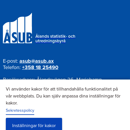
Ålands statistik- och
utredningsbyrå
E-post:
asub@asub.ax
Telefon:
+358 18 25490
Besöksadress:
Ålandsvägen 26, Mariehamn
Postadress:
Pb 1187, AX-22111 Mariehamn
Vi använder kakor för att tillhandahålla funktionalitet på
vår webbplats. Du kan själv anpassa dina inställningar för
kakor.
Nyhetsbrev
Sekretesspolicy
Anmäl dig till vårt nyhetsbrev
Inställningar för kakor