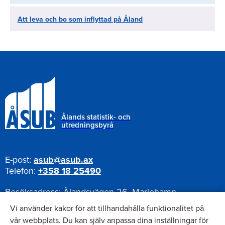
Att leva och bo som inflyttad på Åland
Ålands statistik- och
utredningsbyrå
E-post:
asub@asub.ax
Telefon:
+358 18 25490
Besöksadress:
Ålandsvägen 26, Mariehamn
Postadress:
Pb 1187, AX-22111 Mariehamn
Vi använder kakor för att tillhandahålla funktionalitet på
vår webbplats. Du kan själv anpassa dina inställningar för