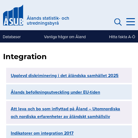
Hoppa
till
Ålands statistik- och
huvudinnehåll
utredningsbyrå
Databaser
Vanliga frågor om Åland
Hitta fakta A-Ö
Genvägar
(mobile)
Integration
Upplevd diskriminering i det åländska samhället 2025
Ålands befolkningsutveckling under EU-tiden
Att leva och bo som inflyttad på Åland – Utomnordiska
och nordiska erfarenheter av åländskt samhällsliv
Indikatorer om integration 2017