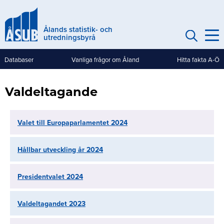
Hoppa
till
Ålands statistik- och
huvudinnehåll
utredningsbyrå
Databaser
Vanliga frågor om Åland
Hitta fakta A-Ö
Genvägar
(mobile)
Valdeltagande
Valet till Europaparlamentet 2024
Hållbar utveckling år 2024
Presidentvalet 2024
Valdeltagandet 2023