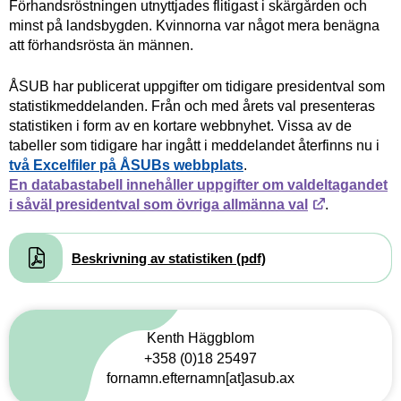
Förhandsröstningen utnyttjades flitigast i skärgården och
minst på landsbygden. Kvinnorna var något mera benägna
att förhandsrösta än männen.
ÅSUB har publicerat uppgifter om tidigare presidentval som
statistikmeddelanden. Från och med årets val presenteras
statistiken i form av en kortare webbnyhet. Vissa av de
tabeller som tidigare har ingått i meddelandet återfinns nu i
två Excelfiler på ÅSUBs webbplats
.
En databastabell innehåller uppgifter om valdeltagandet
i såväl presidentval som övriga allmänna val
.
Document
Beskrivning av statistiken (pdf)
Kenth Häggblom
+358 (0)18 25497
fornamn.efternamn[at]asub.ax