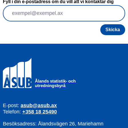
Fyll i din e-postadress om du vill att vi kontaktar dig
Ålands statistik- och
utredningsbyrå
E-post:
asub@asub.ax
Telefon:
+358 18 25490
Besöksadress:
Ålandsvägen 26, Mariehamn