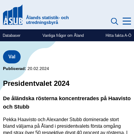
Hoppa
till
Ålands statistik- och
huvudinnehåll
utredningsbyrå
Databaser
Vanliga frågor om Åland
Hitta fakta A-Ö
Genvägar
(mobile)
Val
Publicerad
20.02.2024
Presidentvalet 2024
De åländska rösterna koncentrerades på Haavisto
och Stubb
Pekka Haavisto och Alexander Stubb dominerade stort
bland väljarna på Åland i presidentvalets första omgång
med strax över 50 respektive drygt 40 procent av rösterna. I