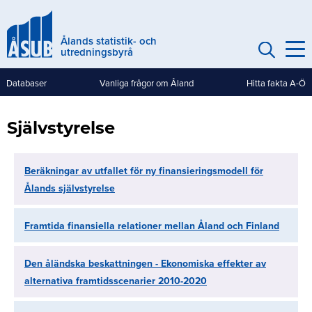
Hoppa
till
Ålands statistik- och
huvudinnehåll
utredningsbyrå
Databaser
Vanliga frågor om Åland
Hitta fakta A-Ö
Genvägar
(mobile)
Självstyrelse
Beräkningar av utfallet för ny finansieringsmodell för
Ålands självstyrelse
Framtida finansiella relationer mellan Åland och Finland
Den åländska beskattningen - Ekonomiska effekter av
alternativa framtidsscenarier 2010-2020