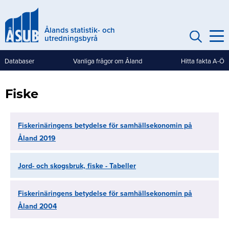
Hoppa
till
Ålands statistik- och
huvudinnehåll
utredningsbyrå
Databaser
Vanliga frågor om Åland
Hitta fakta A-Ö
Genvägar
(mobile)
Fiske
Fiskerinäringens betydelse för samhällsekonomin på
Åland 2019
Jord- och skogsbruk, fiske - Tabeller
Fiskerinäringens betydelse för samhällsekonomin på
Åland 2004