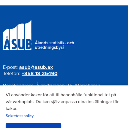
Ålands statistik- och
utredningsbyrå
E-post:
asub@asub.ax
Telefon:
+358 18 25490
Besöksadress:
Ålandsvägen 26, Mariehamn
Postadress:
Pb 1187, AX-22111 Mariehamn
Vi använder kakor för att tillhandahålla funktionalitet på
vår webbplats. Du kan själv anpassa dina inställningar för
kakor.
Nyhetsbrev
Sekretesspolicy
Anmäl dig till vårt nyhetsbrev