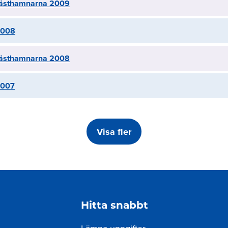
 gästhamnarna 2009
 2008
 gästhamnarna 2008
 2007
Visa fler
ing
Hitta snabbt