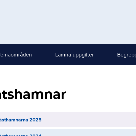
Temaområden
Lämna uppgifter
Begrepp
tshamnar
 gästhamnarna 2025