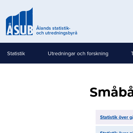
Hoppa
till
huvudinnehåll
Ålands statistik-
och utredningsbyrå
Statistik
Utredningar och forskning
Huvudmeny
(nivå
1)
Småbå
Statistik över