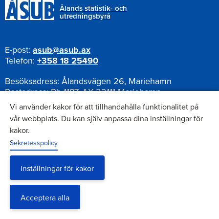
Ålands statistik- och
utredningsbyrå
E-post:
asub@asub.ax
Telefon:
+358 18 25490
Besöksadress:
Ålandsvägen 26, Mariehamn
Postadress:
Pb 1187, AX-22111 Mariehamn
Vi använder kakor för att tillhandahålla funktionalitet på
vår webbplats. Du kan själv anpassa dina inställningar för
kakor.
Nyhetsbrev
Sekretesspolicy
Anmäl dig till vårt nyhetsbrev
Inställningar för kakor
Acceptera alla