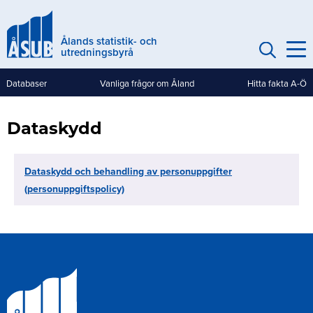
Hoppa
till
Ålands statistik- och
huvudinnehåll
utredningsbyrå
Databaser
Vanliga frågor om Åland
Hitta fakta A-Ö
Genvägar
(mobile)
Dataskydd
Dataskydd och behandling av personuppgifter
(personuppgiftspolicy)