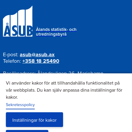
Ålands statistik- och
utredningsbyrå
E-post:
asub@asub.ax
Telefon:
+358 18 25490
Besöksadress:
Ålandsvägen 26, Mariehamn
Postadress:
Pb 1187, AX-22111 Mariehamn
Vi använder kakor för att tillhandahålla funktionalitet på
vår webbplats. Du kan själv anpassa dina inställningar för
kakor.
Nyhetsbrev
Sekretesspolicy
Anmäl dig till vårt nyhetsbrev
Inställningar för kakor