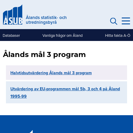
Hoppa
till
Ålands statistik- och
huvudinnehåll
utredningsbyrå
Databaser
Vanliga frågor om Åland
Hitta fakta A-Ö
Genvägar
(mobile)
Ålands mål 3 program
Halvtidsutvärdering Ålands mål 3 program
Utvärdering av EU-programmen mål 5b, 3 och 4 på Åland
1995-99