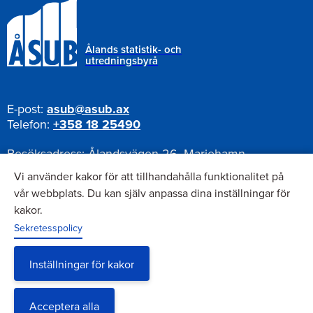
Ålands statistik- och
utredningsbyrå
E-post:
asub@asub.ax
Telefon:
+358 18 25490
Besöksadress:
Ålandsvägen 26, Mariehamn
Postadress:
Pb 1187, AX-22111 Mariehamn
Vi använder kakor för att tillhandahålla funktionalitet på
vår webbplats. Du kan själv anpassa dina inställningar för
kakor.
Nyhetsbrev
Sekretesspolicy
Anmäl dig till vårt nyhetsbrev
Inställningar för kakor
Acceptera alla