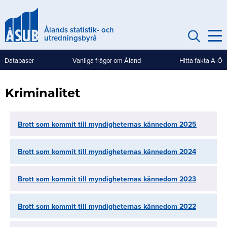
Hoppa
till
Ålands statistik- och
huvudinnehåll
utredningsbyrå
Databaser
Vanliga frågor om Åland
Hitta fakta A-Ö
Genvägar
(mobile)
Kriminalitet
Brott som kommit till myndigheternas kännedom 2025
Brott som kommit till myndigheternas kännedom 2024
Brott som kommit till myndigheternas kännedom 2023
Brott som kommit till myndigheternas kännedom 2022