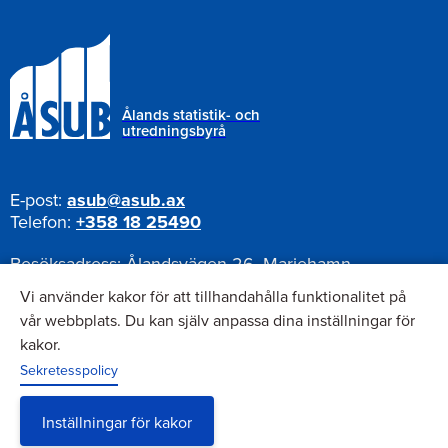
Ålands statistik- och
utredningsbyrå
E-post:
asub@asub.ax
Telefon:
+358 18 25490
Besöksadress:
Ålandsvägen 26, Mariehamn
Postadress:
Pb 1187, AX-22111 Mariehamn
Vi använder kakor för att tillhandahålla funktionalitet på
vår webbplats. Du kan själv anpassa dina inställningar för
kakor.
Nyhetsbrev
Sekretesspolicy
Anmäl dig till vårt nyhetsbrev
Inställningar för kakor