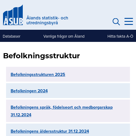
Hoppa
till
Ålands statistik- och
huvudinnehåll
utredningsbyrå
Databaser
Vanliga frågor om Åland
Hitta fakta A-Ö
Genvägar
(mobile)
Befolkningsstruktur
Befolkningsstrukturen 2025
Befolkningen 2024
Befolkningens språk, födelseort och medborgarskap
31.12.2024
Befolkningens åldersstruktur 31.12.2024