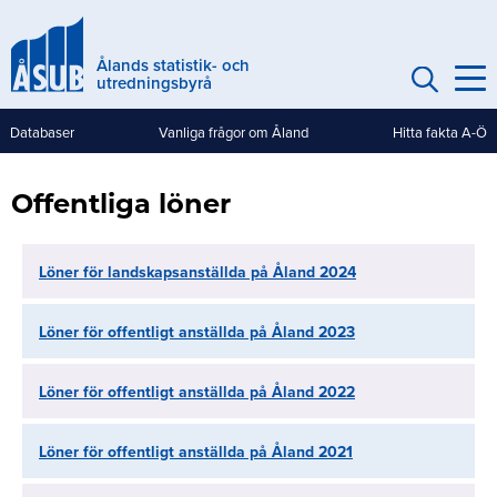
Hoppa
till
Ålands statistik- och
huvudinnehåll
utredningsbyrå
Databaser
Vanliga frågor om Åland
Hitta fakta A-Ö
Genvägar
(mobile)
Offentliga löner
Löner för landskapsanställda på Åland 2024
Löner för offentligt anställda på Åland 2023
Löner för offentligt anställda på Åland 2022
Löner för offentligt anställda på Åland 2021