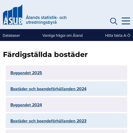
Hoppa
till
Ålands statistik- och
huvudinnehåll
utredningsbyrå
Databaser
Vanliga frågor om Åland
Hitta fakta A-Ö
Genvägar
(mobile)
Färdigställda bostäder
Byggandet 2025
Bostäder och boendeförhållanden 2024
Byggandet 2024
Bostäder och boendeförhållanden 2023