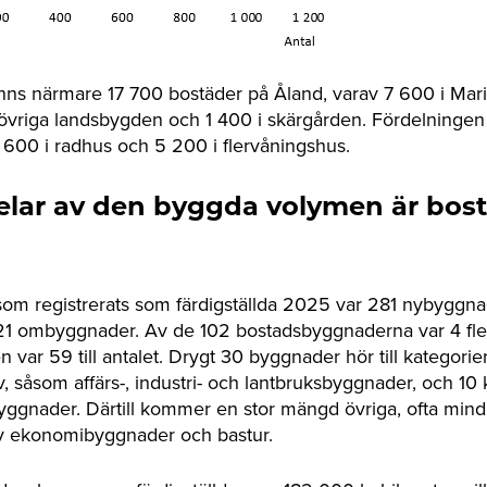
anns närmare 17 700 bostäder på Åland, varav 7 600 i Mar
övriga landsbygden och 1 400 i skärgården. Fördelningen
 600 i radhus och 5 200 i flervåningshus.
elar av den byggda volymen är bost
om registrerats som färdigställda 2025 var 281 nybyggna
 21 ombyggnader. Av de 102 bostadsbyggnaderna var 4 fl
n var 59 till antalet. Drygt 30 byggnader hör till kategorier
v, såsom affärs-, industri- och lantbruksbyggnader, och 10
byggnader. Därtill kommer en stor mängd övriga, ofta min
av ekonomibyggnader och bastur.