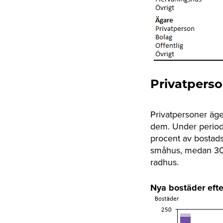
Privatperso
Privatpersoner äg
dem. Under period
procent av bostad
småhus, medan 30 p
radhus.
Nya bostäder eft