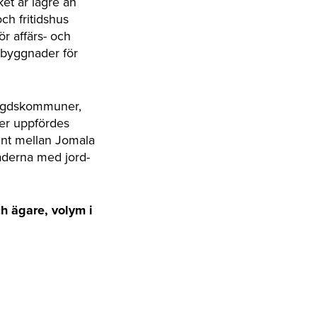
et är lägre än
h fritidshus
r affärs- och
sbyggnader för
bygdskommuner,
der uppfördes
mnt mellan Jomala
naderna med jord-
h ägare, volym i