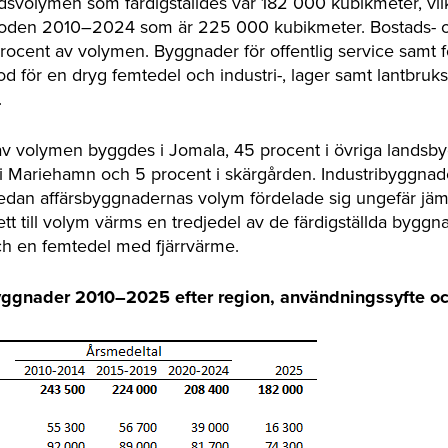
svolymen som färdigställdes var 182 000 kubikmeter, vilk
rioden 2010–2024 som är 225 000 kubikmeter. Bostads- oc
rocent av volymen. Byggnader för offentlig service samt fö
d för en dryg femtedel och industri-, lager samt lantbruk
.
av volymen byggdes i Jomala, 45 procent i övriga lands
 i Mariehamn och 5 procent i skärgården. Industribyggna
medan affärsbyggnadernas volym fördelade sig ungefär jä
t till volym värms en tredjedel av de färdigställda bygg
ch en femtedel med fjärrvärme.
byggnader 2010–2025 efter region, användningssyfte oc