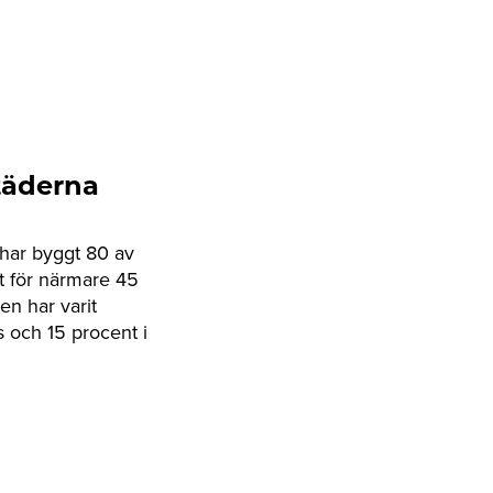
städerna
har byggt 80 av
t för närmare 45
n har varit
 och 15 procent i