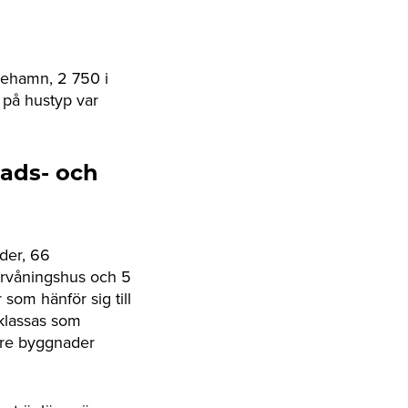
iehamn, 2 750 i
 på hustyp var
ads- och
der, 66
ervåningshus och 5
 som hänför sig till
 klassas som
dre byggnader