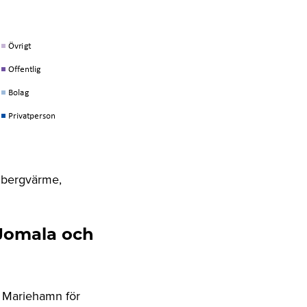
r bergvärme,
 Jomala och
h Mariehamn för