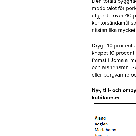
Den totala byggnad
medeltalet för pe
utgjorde över 40 p
kontorsändamål sto
nästan lika mycket
Drygt 40 procent 
knappt 10 procent
främst i Jomala, 
och Mariehamn. Set
eller bergvärme o
Ny-, till- och om
kubikmeter