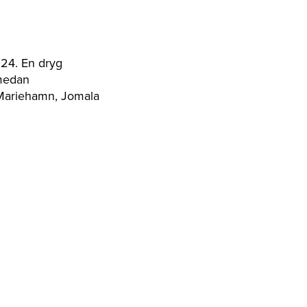
024. En dryg
 medan
i Mariehamn, Jomala