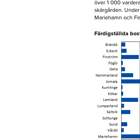
över 1 000 varder
skärgården. Under 
Mariehamn och Fin
Färdigställda bo