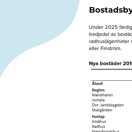
Bostadsb
Under 2025 färdig
tredjedel av bostä
radhuslägenheter s
eller Finström.
Nya bostäder 201