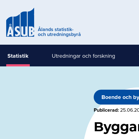
Hoppa
till
huvudinnehåll
Ålands statistik-
och utredningsbyrå
Statistik
Utredningar och forskning
Huvudmeny
(nivå
1)
Boende och b
Publicerad
25.06.2
Bygga