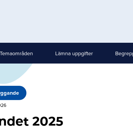
Temaområden
Lämna uppgifter
Begrepp
yggande
026
ndet 2025