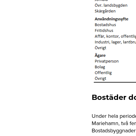
Bostäder d
Under hela period
Mariehamn, två fe
Bostadsbyggnader 