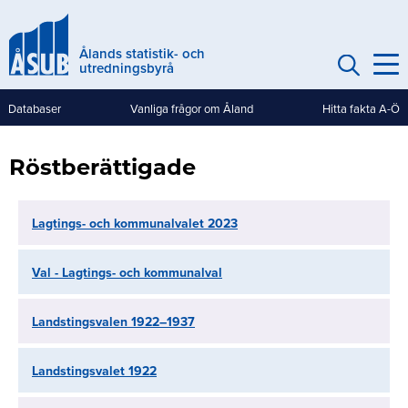
Hoppa
till
Ålands statistik- och
huvudinnehåll
utredningsbyrå
Databaser
Vanliga frågor om Åland
Hitta fakta A-Ö
Genvägar
(mobile)
Röstberättigade
Lagtings- och kommunalvalet 2023
Val - Lagtings- och kommunalval
Landstingsvalen 1922–1937
Landstingsvalet 1922