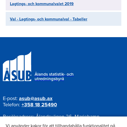
Lagtings- och kommunalvalet 2019
Val - Lagtings- och kommunalval - Tabeller
Ålands statistik- och
utredningsbyrå
E-post:
asub@asub.ax
Telefon:
+358 18 25490
Besöksadress:
Ålandsvägen 26, Mariehamn
Postadress:
Pb 1187, AX-22111 Mariehamn
Vi använder kakor för att tillhandahålla funktionalitet på