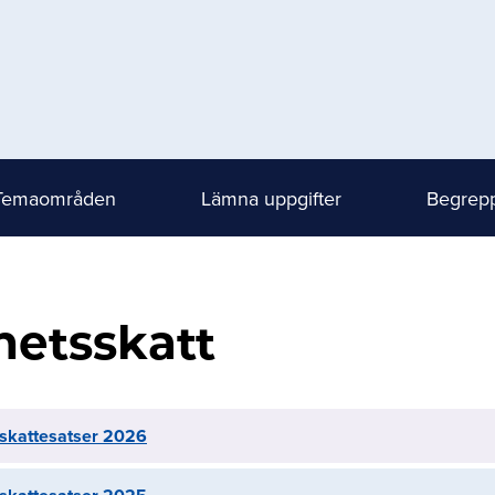
Temaområden
Lämna uppgifter
Begrepp
hetsskatt
kattesatser 2026