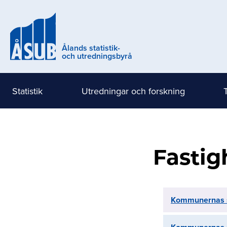
Hoppa
till
huvudinnehåll
Ålands statistik-
och utredningsbyrå
Statistik
Utredningar och forskning
Huvudmeny
(nivå
1)
Fastig
Kommunernas s