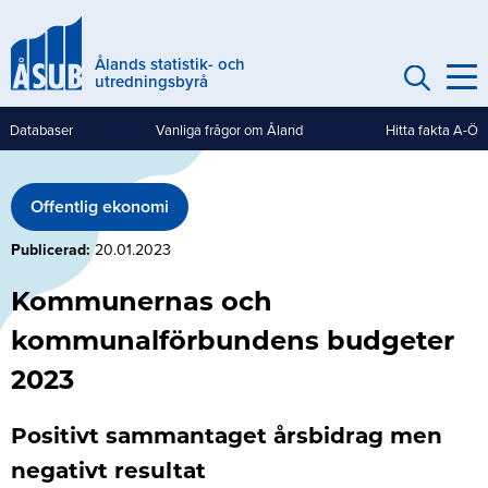
Hoppa
till
Ålands statistik- och
huvudinnehåll
utredningsbyrå
Databaser
Vanliga frågor om Åland
Hitta fakta A-Ö
Genvägar
(mobile)
Offentlig ekonomi
Publicerad
20.01.2023
Kommunernas och
kommunalförbundens budgeter
2023
Positivt sammantaget årsbidrag men
negativt resultat