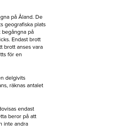
ngna på Åland. De
s geografiska plats
ott begångna på
icks. Endast brott
tt brott anses vara
ts för en
n delgivits
ns, räknas antalet
edovisas endast
ta beror på att
h inte andra