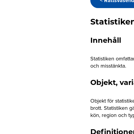
< Rättsväsen
Statistik
Innehåll
Statistiken omfatt
och misstänkta.
Objekt, var
Objekt för statisti
brott. Statistiken 
kön, region och typ
Definitione