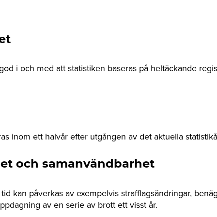
het
är god i och med att statistiken baseras på heltäckande regi
ras inom ett halvår efter utgången av det aktuella statistikå
et och samanvändbarhet
tid kan påverkas av exempelvis strafflagsändringar, benä
pdagning av en serie av brott ett visst år.