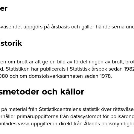
er
tsväsendet uppgörs på årsbasis och gäller händelserna und
istorik
ken om brott är att ge en bild av fördelningen av brott, bro
. Statistiken har publicerats i Statistisk årsbok sedan 19
 1980 och om domstolsverksamheten sedan 1978.
smetoder och källor
 på material från Statistikcentralens statistik över rättsväs
 erhåller primäruppgifterna från datasystemet för polisären
mlades vissa uppgifter in direkt från Ålands polismyndighe