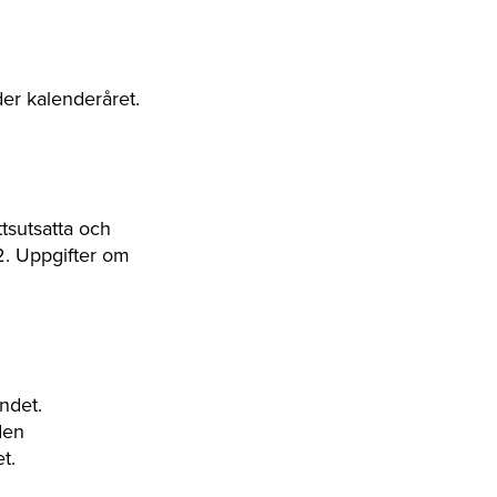
er kalenderåret.
ttsutsatta och
82. Uppgifter om
endet.
den
t.