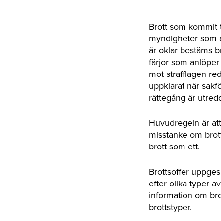
Brott som kommit 
myndigheter som av
är oklar bestäms br
färjor som anlöper 
mot strafflagen red
uppklarat när sakf
rättegång är utred
Huvudregeln är att
misstanke om brott
brott som ett.
Brottsoffer uppges 
efter olika typer 
information om bro
brottstyper.