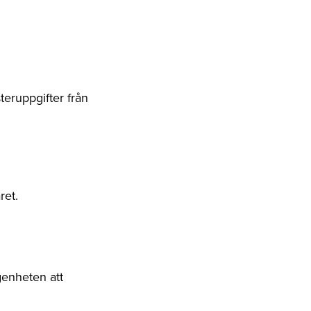
steruppgifter från
ret.
genheten att