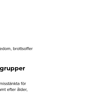
edom, brottsoffer
gsgrupper
 misstänkta för
mt efter ålder,