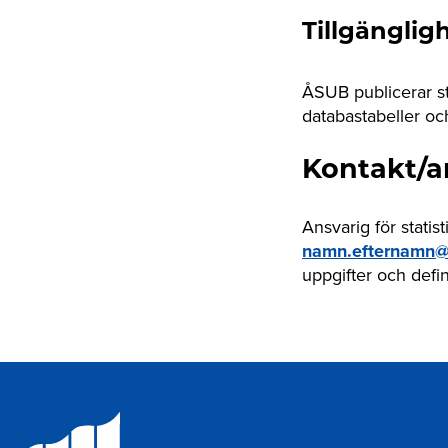
Tillgänglig
ÅSUB publicerar st
databastabeller och
Kontakt/a
Ansvarig för stati
namn.efternamn@
uppgifter och defin