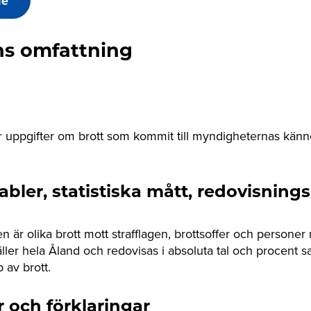
de
ens omfattning
ar uppgifter om brott som kommit till myndigheternas känn
iabler, statistiska mått, redovisnin
ken är olika brott mott strafflagen, brottsoffer och personer
gäller hela Åland och redovisas i absoluta tal och procent sa
 av brott.
r och förklaringar