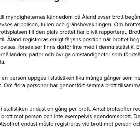
till myndigheternas kännedom på Åland avser brott begå
ses är polisen, tullen och gränsbevakningen. Om brottet
ottsplatsen till den plats brottet har blivit rapporterat. Br
till Åland registreras enligt färjans position när brottet beg
ovisas, förseelser finns därför inte med i denna statistik. E
örhållanden, parter och övriga omständigheter som förutsät
da.
 en person uppges i statistiken lika många gånger som he
. Om flera personer har genomfört samma brott tillsamma
i statistiken endast en gång per brott. Antal brottsoffer r
av brott mot person och inte exempelvis egendomsbrott. Det
ttsoffret endast måste registreras vid brott mot person oc