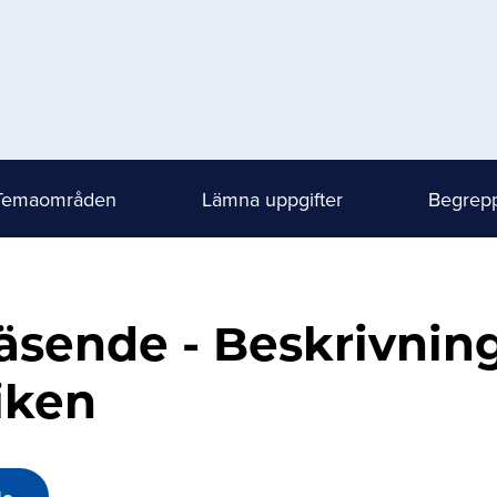
Temaområden
Lämna uppgifter
Begrepp
äsende - Beskrivnin
tiken