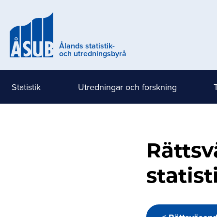
Hoppa
till
huvudinnehåll
Ålands statistik-
och utredningsbyrå
Statistik
Utredningar och forskning
Huvudmeny
(nivå
1)
Rättsv
statis