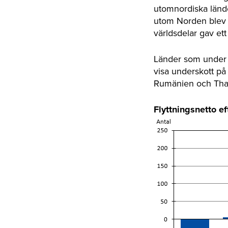
utomnordiska lände
utom Norden blev d
världsdelar gav et
Länder som under 2
visa underskott på 
Rumänien och Thai
Flyttningsnetto ef