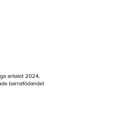
åga antalet 2024,
kade barnafödandet