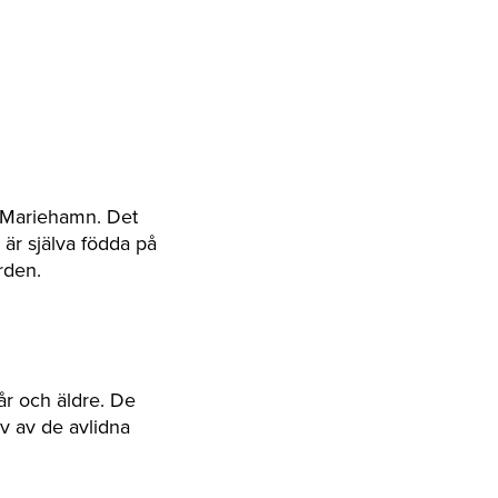
i Mariehamn. Det
 är själva födda på
rden.
år och äldre. De
lv av de avlidna