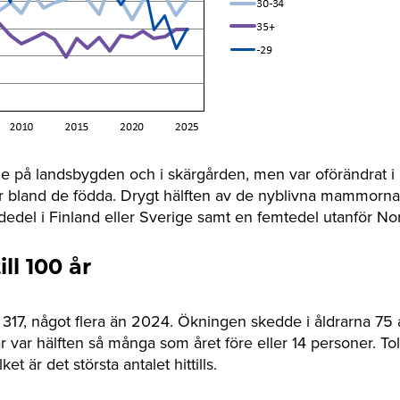
de på landsbygden och i skärgården, men var oförändrat 
par bland de födda. Drygt hälften av de nyblivna mammorna
rdedel i Finland eller Sverige samt en femtedel utanför No
ill 100 år
r 317, något flera än 2024. Ökningen skedde i åldrarna 75 
r var hälften så många som året före eller 14 personer. To
lket är det största antalet hittills.