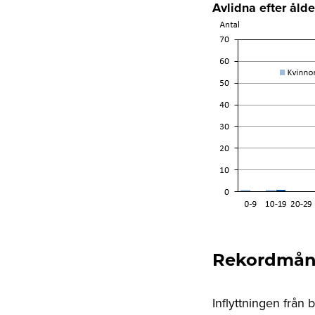
Avlidna efter åld
Rekordmång
Inflyttningen från