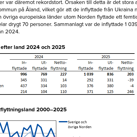
 var däremot rekordstort. Orsaken till detta är det stora 
mmun på Åland, vilket gör att de inflyttade från Ukraina n
 övriga europeiska länder utom Norden flyttade ett femti
elar drygt 70 personer. Sammanlagt var de inflyttade 1 039
 än 2024.
ng efter land 2024 och 2025
 utflyttningsland 2000–2025