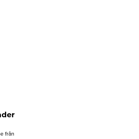
nder
e från