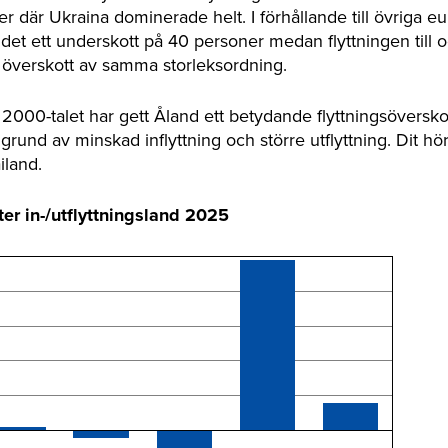
r där Ukraina dominerade helt. I förhållande till övriga e
et ett underskott på 40 personer medan flyttningen till o
t överskott av samma storleksordning.
000-talet har gett Åland ett betydande flyttningsöverskot
grund av minskad inflyttning och större utflyttning. Dit hör
land.
ter in-/utflyttningsland 2025