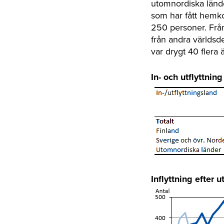
utomnordiska länder
som har fått hemko
250 personer. Från
från andra världsd
var drygt 40 flera
In- och utflyttni
Inflyttning efter