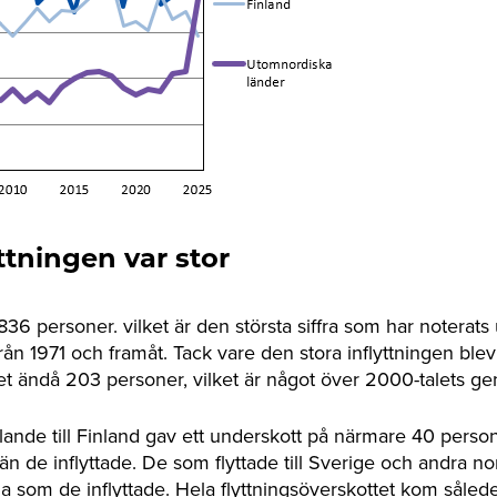
ttningen var stor
836 personer. vilket är den största siffra som har noterats
 från 1971 och framåt. Tack vare den stora inflyttningen blev
tet ändå 203 personer, vilket är något över 2000-talets ge
ållande till Finland gav ett underskott på närmare 40 perso
a än de inflyttade. De som flyttade till Sverige och andra no
ga som de inflyttade. Hela flyttningsöverskottet kom såled