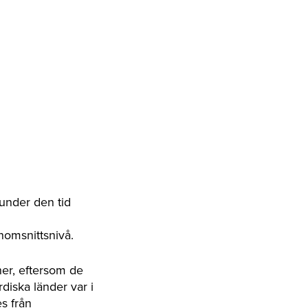
 under den tid
nomsnittsnivå.
ner, eftersom de
rdiska länder var i
es från