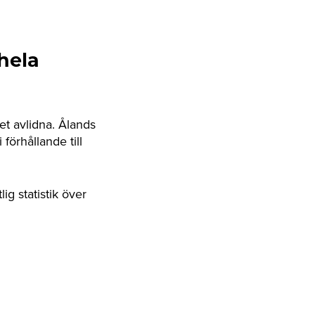
hela
et avlidna. Ålands
förhållande till
g statistik över