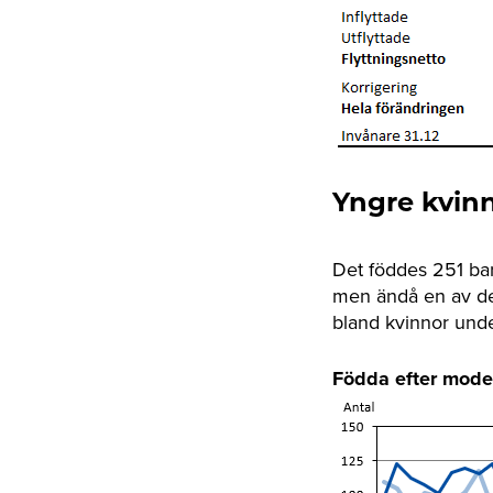
Yngre kvinn
Det föddes 251 bar
men ändå en av de 
bland kvinnor und
Födda efter mode