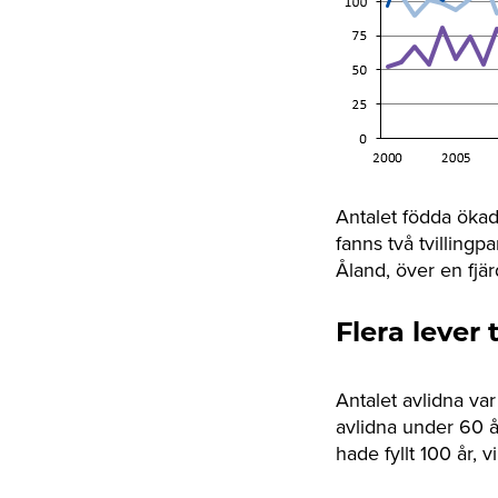
Antalet födda öka
fanns två tvilling
Åland, över en fjä
Flera lever t
Antalet avlidna va
avlidna under 60 å
hade fyllt 100 år, vi