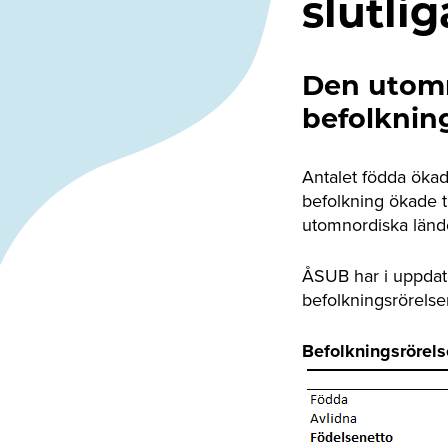
slutlig
Den utomn
befolkning
Antalet födda ökad
befolkning ökade tr
utomnordiska län
ÅSUB har i uppdate
befolkningsrörels
Befolkningsröre