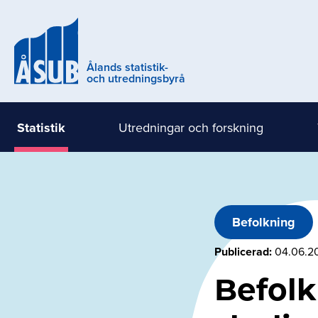
Hoppa
till
huvudinnehåll
Ålands statistik-
och utredningsbyrå
Statistik
Utredningar och forskning
Huvudmeny
(nivå
1)
Befolkning
Publicerad
04.06.2
Befolk