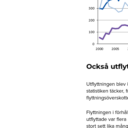
Också utfly
Utflyttningen blev 
statistiken täcker,
flyttningsöverskot
Flyttningen i förh
utflyttade var fler
stort sett lika mån