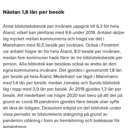
Nästan 1,8 lån per besök
Antal biblioteksbesök per invånare uppgick till 6,3 för hela
Åland, vilket kan jämföras med 9,6 under 2019. Antalet skiljer
sig mycket mellan kommunerna och högst var det i
Mariehamn med 10,5 besök per invånare. Också i Finström
var antalet högre än för hela Åland, 8,0 besök per invånare,
medan fem kommuner hade färre än tre biblioteksbesök per
person. Alla bibliotek kan besökas också av andra än den
egna kommunens invånare. Det gjordes i genomsnitt 1,8 lån
per besök på hela Åland. Medeltalet var lägst i Mariehamn
med 1,4 lån per besök, medan Jomalas och Sunds bibliotek
låg i topp med 3,9 lån per besök. År 2019 gjordes 1,3 lån per
besök. Att medeltalet var högre 2020 kan bero på att det på
grund av covid-19-pandemin gjordes färre besök utan syfte
att låna än tidigare. Dessutom erbjöd en del bibliotek under
vissa perioder av bibliotekens stängning på grund av
pandemin utlåning i form av hemkörning och bokkassar för
avhämtning.