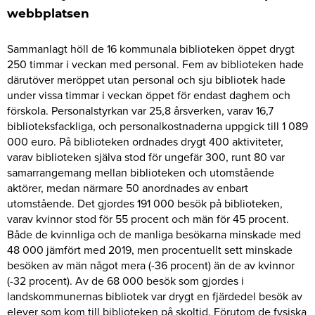
webbplatsen
Sammanlagt höll de 16 kommunala biblioteken öppet drygt
250 timmar i veckan med personal. Fem av biblioteken hade
därutöver meröppet utan personal och sju bibliotek hade
under vissa timmar i veckan öppet för endast daghem och
förskola. Personalstyrkan var 25,8 årsverken, varav 16,7
biblioteksfackliga, och personalkostnaderna uppgick till 1 089
000 euro. På biblioteken ordnades drygt 400 aktiviteter,
varav biblioteken själva stod för ungefär 300, runt 80 var
samarrangemang mellan biblioteken och utomstående
aktörer, medan närmare 50 anordnades av enbart
utomstående. Det gjordes 191 000 besök på biblioteken,
varav kvinnor stod för 55 procent och män för 45 procent.
Både de kvinnliga och de manliga besökarna minskade med
48 000 jämfört med 2019, men procentuellt sett minskade
besöken av män något mera (-36 procent) än de av kvinnor
(-32 procent). Av de 68 000 besök som gjordes i
landskommunernas bibliotek var drygt en fjärdedel besök av
elever som kom till biblioteken på skoltid. Förutom de fysiska