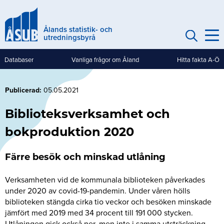
Hoppa
till
Ålands statistik- och
huvudinnehåll
utredningsbyrå
Databaser
Vanliga frågor om Åland
Hitta fakta A-Ö
Genvägar
(mobile)
Publicerad
05.05.2021
Biblioteksverksamhet och
bokproduktion 2020
Färre besök och minskad utlåning
Verksamheten vid de kommunala biblioteken påverkades
under 2020 av covid-19-pandemin. Under våren hölls
biblioteken stängda cirka tio veckor och besöken minskade
jämfört med 2019 med 34 procent till 191 000 stycken.
Utlåningen gick också ner, men inte i samma utsträckning