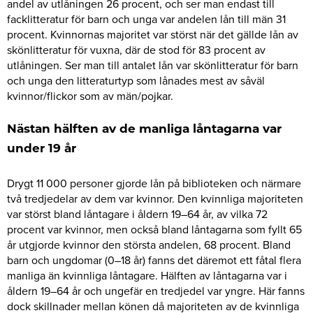
andel av utlåningen 26 procent, och ser man endast till
facklitteratur för barn och unga var andelen lån till män 31
procent. Kvinnornas majoritet var störst när det gällde lån av
skönlitteratur för vuxna, där de stod för 83 procent av
utlåningen. Ser man till antalet lån var skönlitteratur för barn
och unga den litteraturtyp som lånades mest av såväl
kvinnor/flickor som av män/pojkar.
Nästan hälften av de manliga låntagarna var
under 19 år
Drygt 11 000 personer gjorde lån på biblioteken och närmare
två tredjedelar av dem var kvinnor. Den kvinnliga majoriteten
var störst bland låntagare i åldern 19–64 år, av vilka 72
procent var kvinnor, men också bland låntagarna som fyllt 65
år utgjorde kvinnor den största andelen, 68 procent. Bland
barn och ungdomar (0–18 år) fanns det däremot ett fåtal flera
manliga än kvinnliga låntagare. Hälften av låntagarna var i
åldern 19–64 år och ungefär en tredjedel var yngre. Här fanns
dock skillnader mellan könen då majoriteten av de kvinnliga