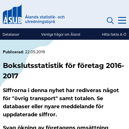
Hoppa
till
Ålands statistik- och
huvudinnehåll
utredningsbyrå
Databaser
Vanliga frågor om Åland
Hitta fakta A-Ö
Genvägar
(mobile)
Publicerad
22.05.2019
Bokslutsstatistik för företag 2016-
2017
Siffrorna i denna nyhet har rediveras något
för "övrig transport" samt totalen. Se
databaser eller nyare meddelande för
uppdaterade siffror.
Svag ökning av företagens omsättning