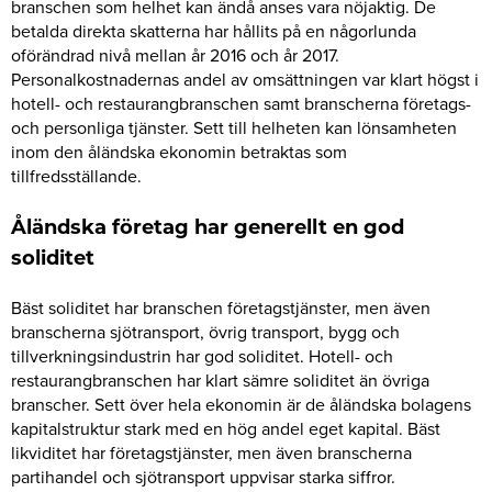
branschen som helhet kan ändå anses vara nöjaktig. De
betalda direkta skatterna har hållits på en någorlunda
oförändrad nivå mellan år 2016 och år 2017.
Personalkostnadernas andel av omsättningen var klart högst i
hotell- och restaurangbranschen samt branscherna företags-
och personliga tjänster. Sett till helheten kan lönsamheten
inom den åländska ekonomin betraktas som
tillfredsställande.
Åländska företag har generellt en god
soliditet
Bäst soliditet har branschen företagstjänster, men även
branscherna sjötransport, övrig transport, bygg och
tillverkningsindustrin har god soliditet. Hotell- och
restaurangbranschen har klart sämre soliditet än övriga
branscher. Sett över hela ekonomin är de åländska bolagens
kapitalstruktur stark med en hög andel eget kapital. Bäst
likviditet har företagstjänster, men även branscherna
partihandel och sjötransport uppvisar starka siffror.