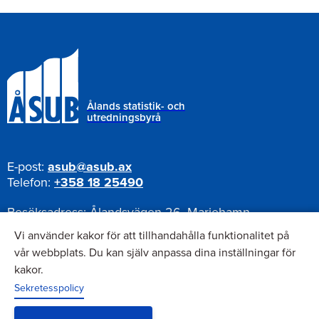
Ålands statistik- och
utredningsbyrå
E-post:
asub@asub.ax
Telefon:
+358 18 25490
Besöksadress:
Ålandsvägen 26, Mariehamn
Postadress:
Pb 1187, AX-22111 Mariehamn
Vi använder kakor för att tillhandahålla funktionalitet på
vår webbplats. Du kan själv anpassa dina inställningar för
kakor.
Nyhetsbrev
Sekretesspolicy
Anmäl dig till vårt nyhetsbrev