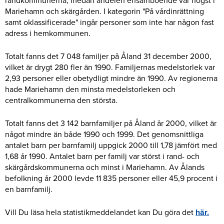
randkommunerna, medan andelen ensamboende var högst i
Mariehamn och skärgården. I kategorin "På vårdinrättning
samt oklassificerade" ingår personer som inte har någon fast
adress i hemkommunen.
Totalt fanns det 7 048 familjer på Åland 31 december 2000,
vilket är drygt 280 fler än 1990. Familjernas medelstorlek var
2,93 personer eller obetydligt mindre än 1990. Av regionerna
hade Mariehamn den minsta medelstorleken och
centralkommunerna den största.
Totalt fanns det 3 142 barnfamiljer på Åland år 2000, vilket är
något mindre än både 1990 och 1999. Det genomsnittliga
antalet barn per barnfamilj uppgick 2000 till 1,78 jämfört med
1,68 år 1990. Antalet barn per familj var störst i rand- och
skärgårdskommunerna och minst i Mariehamn. Av Ålands
befolkning år 2000 levde 11 835 personer eller 45,9 procent i
en barnfamilj.
Vill Du läsa hela statistikmeddelandet kan Du göra det
här.