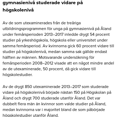
gymnasienivå studerade vidare på
högskolenivå
Av de som utexaminerades från de treåriga
utbildningsprogrammen för unga på gymnasienivå på Åland
under femårsperioden 2013–2017 inledde drygt 54 procent
studier på yrkeshögskola, högskola eller universitet under
samma femårsperiod. Av kvinnorna gick 60 procent vidare till
studier på högskolenivå, medan samma sak gällde endast
hälften av männen. Motsvarande undersökning för
femårsperioden 2008–2012 visade att en något mindre andel
av de utexaminerade, 50 procent, då gick vidare till
högskolestudier.
Av de drygt 850 utexaminerade 2013–2017 som studerade
vidare på högskolenivå började nästan 150 på Högskolan på
Åland och drygt 700 studerade utanför Åland. Det var
dubbelt flera män än kvinnor som valde studier på Åland,
medan kvinnorna var i majoritet bland de som påbörjade
högskolestudier utanför Åland.