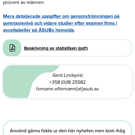
procent av männen.
Mera detaljerade uppgifter om genomströmningen på
gymnasienivå och vidare studier efter examen finns i
exceltabeller på ÅSUBs hemsida
.
Document
Beskrivning av statistiken (pdf)
Gerd Lindqvist
+358 (0)18 25582
fornamn.efternamn[at]asub.ax
Använd gärna fakta ur den här nyheten men kom ihåg