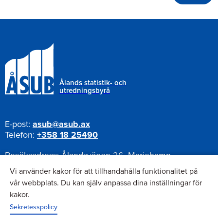
Ålands statistik- och
utredningsbyrå
E-post:
asub@asub.ax
Telefon:
+358 18 25490
Besöksadress:
Ålandsvägen 26, Mariehamn
Postadress:
Pb 1187, AX-22111 Mariehamn
Vi använder kakor för att tillhandahålla funktionalitet på
vår webbplats. Du kan själv anpassa dina inställningar för
kakor.
Nyhetsbrev
Sekretesspolicy