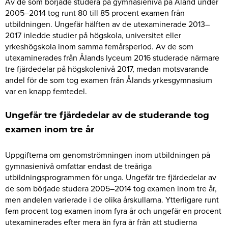
Av de som började studera på gymnasienivå på Åland under
2005–2014 tog runt 80 till 85 procent examen från
utbildningen. Ungefär hälften av de utexaminerade 2013–
2017 inledde studier på högskola, universitet eller
yrkeshögskola inom samma femårsperiod. Av de som
utexaminerades från Ålands lyceum 2016 studerade närmare
tre fjärdedelar på högskolenivå 2017, medan motsvarande
andel för de som tog examen från Ålands yrkesgymnasium
var en knapp femtedel.
Ungefär tre fjärdedelar av de studerande tog
examen inom tre år
Uppgifterna om genomströmningen inom utbildningen på
gymnasienivå omfattar endast de treåriga
utbildningsprogrammen för unga. Ungefär tre fjärdedelar av
de som började studera 2005–2014 tog examen inom tre år,
men andelen varierade i de olika årskullarna. Ytterligare runt
fem procent tog examen inom fyra år och ungefär en procent
utexaminerades efter mera än fyra år från att studierna