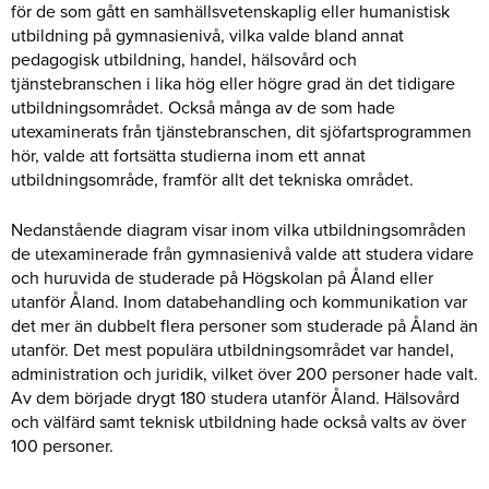
för de som gått en samhällsvetenskaplig eller humanistisk
utbildning på gymnasienivå, vilka valde bland annat
pedagogisk utbildning, handel, hälsovård och
tjänstebranschen i lika hög eller högre grad än det tidigare
utbildningsområdet. Också många av de som hade
utexaminerats från tjänstebranschen, dit sjöfartsprogrammen
hör, valde att fortsätta studierna inom ett annat
utbildningsområde, framför allt det tekniska området.
Nedanstående diagram visar inom vilka utbildningsområden
de utexaminerade från gymnasienivå valde att studera vidare
och huruvida de studerade på Högskolan på Åland eller
utanför Åland. Inom databehandling och kommunikation var
det mer än dubbelt flera personer som studerade på Åland än
utanför. Det mest populära utbildningsområdet var handel,
administration och juridik, vilket över 200 personer hade valt.
Av dem började drygt 180 studera utanför Åland. Hälsovård
och välfärd samt teknisk utbildning hade också valts av över
100 personer.