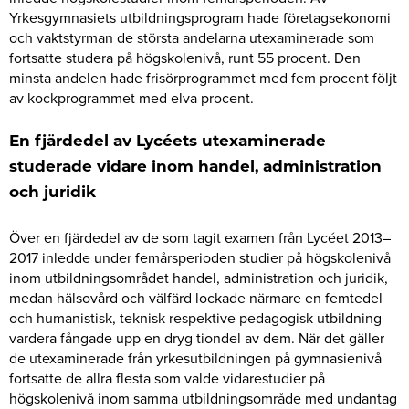
Yrkesgymnasiets utbildningsprogram hade företagsekonomi
och vaktstyrman de största andelarna utexaminerade som
fortsatte studera på högskolenivå, runt 55 procent. Den
minsta andelen hade frisörprogrammet med fem procent följt
av kockprogrammet med elva procent.
En fjärdedel av Lycéets utexaminerade
studerade vidare inom handel, administration
och juridik
Över en fjärdedel av de som tagit examen från Lycéet 2013–
2017 inledde under femårsperioden studier på högskolenivå
inom utbildningsområdet handel, administration och juridik,
medan hälsovård och välfärd lockade närmare en femtedel
och humanistisk, teknisk respektive pedagogisk utbildning
vardera fångade upp en dryg tiondel av dem. När det gäller
de utexaminerade från yrkesutbildningen på gymnasienivå
fortsatte de allra flesta som valde vidarestudier på
högskolenivå inom samma utbildningsområde med undantag