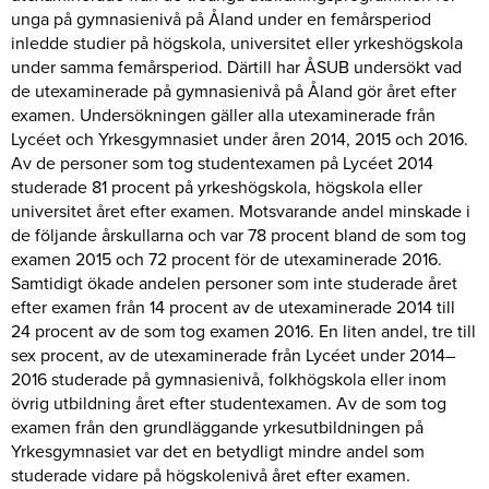
unga på gymnasienivå på Åland under en femårsperiod
inledde studier på högskola, universitet eller yrkeshögskola
under samma femårsperiod. Därtill har ÅSUB undersökt vad
de utexaminerade på gymnasienivå på Åland gör året efter
examen. Undersökningen gäller alla utexaminerade från
Lycéet och Yrkesgymnasiet under åren 2014, 2015 och 2016.
Av de personer som tog studentexamen på Lycéet 2014
studerade 81 procent på yrkeshögskola, högskola eller
universitet året efter examen. Motsvarande andel minskade i
de följande årskullarna och var 78 procent bland de som tog
examen 2015 och 72 procent för de utexaminerade 2016.
Samtidigt ökade andelen personer som inte studerade året
efter examen från 14 procent av de utexaminerade 2014 till
24 procent av de som tog examen 2016. En liten andel, tre till
sex procent, av de utexaminerade från Lycéet under 2014–
2016 studerade på gymnasienivå, folkhögskola eller inom
övrig utbildning året efter studentexamen. Av de som tog
examen från den grundläggande yrkesutbildningen på
Yrkesgymnasiet var det en betydligt mindre andel som
studerade vidare på högskolenivå året efter examen.