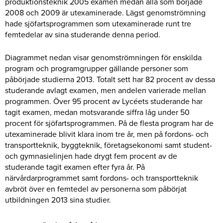
produktionsteknik 2005 examen medan alla som började
2008 och 2009 är utexaminerade. Lägst genomströmning
hade sjöfartsprogrammen som utexaminerade runt tre
femtedelar av sina studerande denna period.
Diagrammet nedan visar genomströmningen för enskilda
program och programgrupper gällande personer som
påbörjade studierna 2013. Totalt sett har 82 procent av dessa
studerande avlagt examen, men andelen varierade mellan
programmen. Över 95 procent av Lycéets studerande har
tagit examen, medan motsvarande siffra låg under 50
procent för sjöfartsprogrammen. På de flesta program har de
utexaminerade blivit klara inom tre år, men på fordons- och
transportteknik, byggteknik, företagsekonomi samt student-
och gymnasielinjen hade drygt fem procent av de
studerande tagit examen efter fyra år. På
närvårdarprogrammet samt fordons- och transportteknik
avbröt över en femtedel av personerna som påbörjat
utbildningen 2013 sina studier.