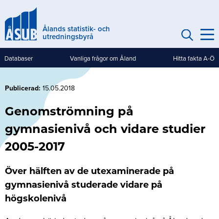
Hoppa
till
Ålands statistik- och
huvudinnehåll
utredningsbyrå
Databaser
Vanliga frågor om Åland
Hitta fakta A-Ö
Genvägar
(mobile)
Publicerad
15.05.2018
Genomströmning på
gymnasienivå och vidare studier
2005-2017
Över hälften av de utexaminerade på
gymnasienivå studerade vidare på
högskolenivå