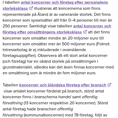
I tabellen
antal koncerner och företag efter personalens
storleksklass
illustreras att koncernerna som finns
representerade på Åland är av varierande storlek. Det finns
koncerner som sysselsätter allt från 0–4 personer till mer än
250 personer. Samtidigt visar tabellen
antal koncerner och
företag efter omsättningens storleksklass
att det finns
koncerner som omsätter mindre än 20 miljoner euro till
koncerner som omsätter mer än 500 miljoner euro (Fotnot:
Intressebolag är ej inkluderade i ovanstående
företagsuppgifter). Observera att ett stort antal koncerner
(och företag) har en okänd storlek på omsättningen i
grundmaterialet, således kan det även finnas koncerner med
en omsättning som är mindre än fem miljoner euro.
Tabellen
koncerner och åländska företag efter bransch
visar antalet koncerner fördelat på bransch, störst antal
koncerner finns i branscherna
handel
samt
offentlig
förvaltning
(13 koncerner respektive 20 koncerner). Störst
antal företag hade branschen
offentlig
förvaltning
(kommunalkoncerner) med 78 företag, följt av