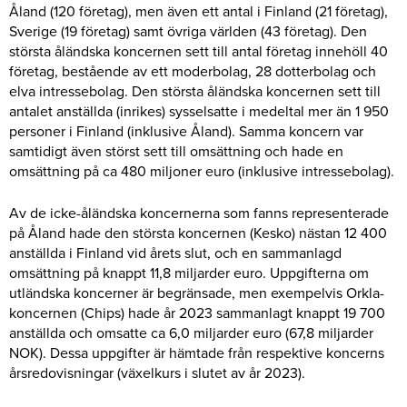
Åland (120 företag), men även ett antal i Finland (21 företag),
Sverige (19 företag) samt övriga världen (43 företag). Den
största åländska koncernen sett till antal företag innehöll 40
företag, bestående av ett moderbolag, 28 dotterbolag och
elva intressebolag. Den största åländska koncernen sett till
antalet anställda (inrikes) sysselsatte i medeltal mer än 1 950
personer i Finland (inklusive Åland). Samma koncern var
samtidigt även störst sett till omsättning och hade en
omsättning på ca 480 miljoner euro (inklusive intressebolag).
Av de icke-åländska koncernerna som fanns representerade
på Åland hade den största koncernen (Kesko) nästan 12 400
anställda i Finland vid årets slut, och en sammanlagd
omsättning på knappt 11,8 miljarder euro. Uppgifterna om
utländska koncerner är begränsade, men exempelvis Orkla-
koncernen (Chips) hade år 2023 sammanlagt knappt 19 700
anställda och omsatte ca 6,0 miljarder euro (67,8 miljarder
NOK). Dessa uppgifter är hämtade från respektive koncerns
årsredovisningar (växelkurs i slutet av år 2023).