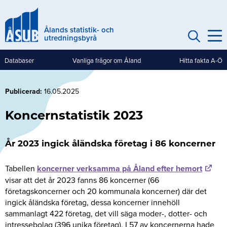
Hoppa
till
Ålands statistik- och
huvudinnehåll
utredningsbyrå
Databaser
Vanliga frågor om Åland
Hitta fakta A-Ö
Genvägar
(mobile)
Publicerad
16.05.2025
Koncernstatistik 2023
År 2023 ingick åländska företag i 86 koncerner
Tabellen
koncerner verksamma på Åland efter hemort
visar att det år 2023 fanns 86 koncerner (66
företagskoncerner och 20 kommunala koncerner) där det
ingick åländska företag, dessa koncerner innehöll
sammanlagt 422 företag, det vill säga moder-, dotter- och
intressebolag (396 unika företag). I 57 av koncernerna hade