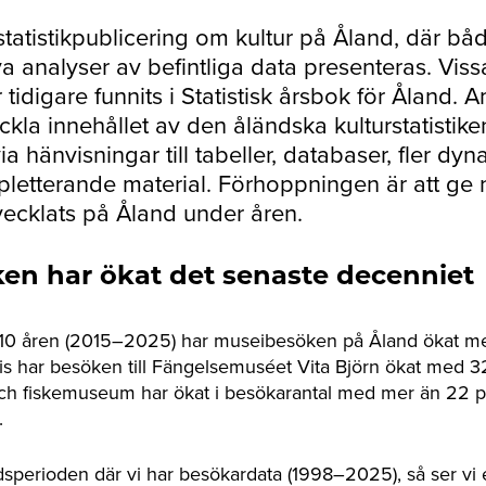
statistikpublicering om kultur på Åland, där bå
a analyser av befintliga data presenteras. Viss
tidigare funnits i Statistisk årsbok för Åland. A
ckla innehållet av den åländska kulturstatistik
ia hänvisningar till tabeller, databaser, fler dy
letterande material. Förhoppningen är att ge 
vecklats på Åland under åren.
en har ökat det senaste decenniet
10 åren (2015–2025) har museibesöken på Åland ökat m
s har besöken till Fängelsemuséet Vita Björn ökat med 3
och fiskemuseum har ökat i besökarantal med mer än 22 
.
tidsperioden där vi har besökardata (1998–2025), så ser vi