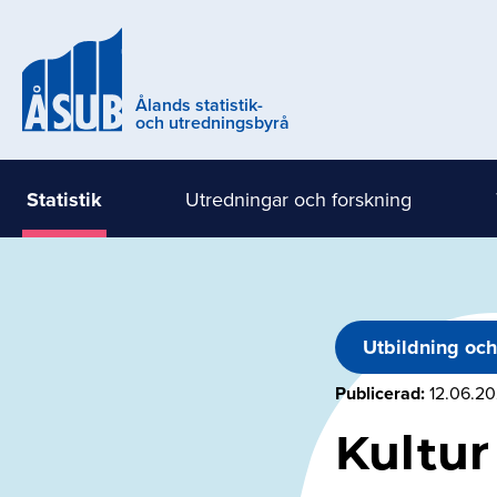
Hoppa
till
huvudinnehåll
Ålands statistik-
och utredningsbyrå
Statistik
Utredningar och forskning
Huvudmeny
(nivå
1)
Utbildning och
Publicerad
12.06.2
Kultur