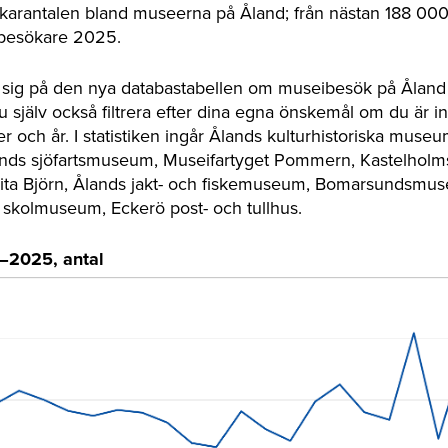
ökarantalen bland museerna på Åland; från nästan 188 00
 besökare 2025.
r sig på den nya databastabellen om museibesök på Åland
u själv också filtrera efter dina egna önskemål om du är i
er och år. I statistiken ingår Ålands kulturhistoriska mus
ds sjöfartsmuseum, Museifartyget Pommern, Kastelholms 
ta Björn, Ålands jakt- och fiskemuseum, Bomarsundsmus
 skolmuseum, Eckerö post- och tullhus.
–2025, antal