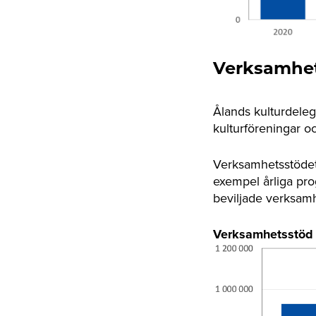
Verksamhets
Ålands kulturdelega
kulturföreningar oc
Verksamhetsstödet 
exempel årliga pro
beviljade verksamh
Verksamhetsstöd t