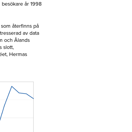
0 besökare år 1998
 som återfinns på
ntresserad av data
eum och Ålands
slott,
éet, Hermas