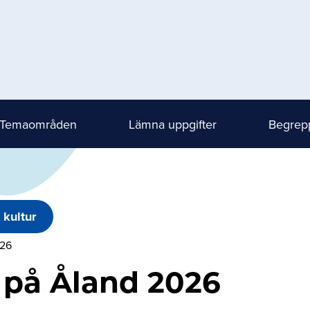
Temaområden
Lämna uppgifter
Begrepp
 kultur
026
 på Åland 2026