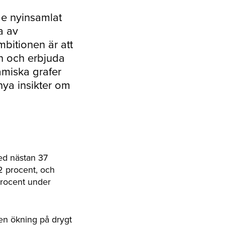
de nyinsamlat
a av
mbitionen är att
en och erbjuda
namiska grafer
nya insikter om
ed nästan 37
2 procent, och
procent under
 en ökning på drygt