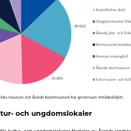
ltur- och ungdomslokaler
 för kultur- och ungdomslokaler fördelas av Ålands lands