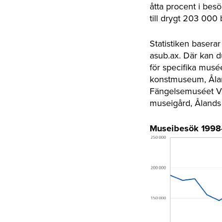
åtta procent i bes
till drygt 203 000
Statistiken basera
asub.ax. Där kan d
för specifika musé
konstmuseum, Ålan
Fängelsemuséet Vi
museigård, Ålands
Museibesök 1998