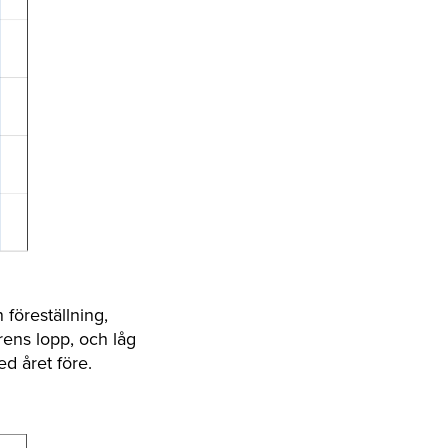
 föreställning,
årens lopp, och låg
d året före.