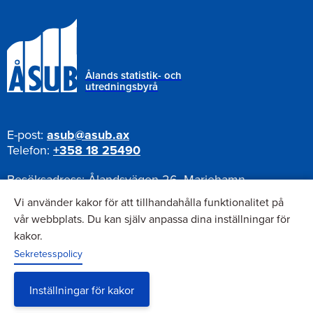
Ålands statistik- och
utredningsbyrå
E-post:
asub@asub.ax
Telefon:
+358 18 25490
Besöksadress:
Ålandsvägen 26, Mariehamn
Postadress:
Pb 1187, AX-22111 Mariehamn
Vi använder kakor för att tillhandahålla funktionalitet på
vår webbplats. Du kan själv anpassa dina inställningar för
kakor.
Nyhetsbrev
Sekretesspolicy
Anmäl dig till vårt nyhetsbrev
Inställningar för kakor