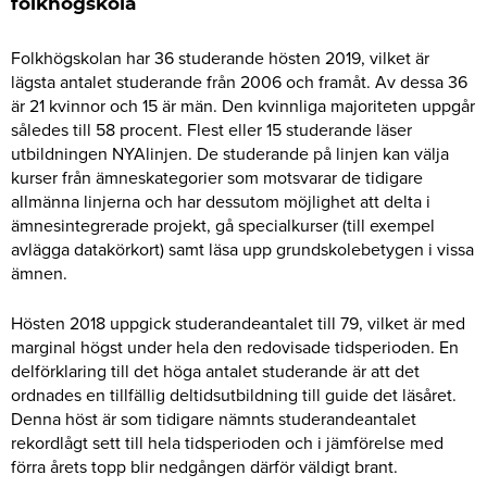
folkhögskola
Folkhögskolan har 36 studerande hösten 2019, vilket är
lägsta antalet studerande från 2006 och framåt. Av dessa 36
är 21 kvinnor och 15 är män. Den kvinnliga majoriteten uppgår
således till 58 procent. Flest eller 15 studerande läser
utbildningen NYAlinjen. De studerande på linjen kan välja
kurser från ämneskategorier som motsvarar de tidigare
allmänna linjerna och har dessutom möjlighet att delta i
ämnesintegrerade projekt, gå specialkurser (till exempel
avlägga datakörkort) samt läsa upp grundskolebetygen i vissa
ämnen.
Hösten 2018 uppgick studerandeantalet till 79, vilket är med
marginal högst under hela den redovisade tidsperioden. En
delförklaring till det höga antalet studerande är att det
ordnades en tillfällig deltidsutbildning till guide det läsåret.
Denna höst är som tidigare nämnts studerandeantalet
rekordlågt sett till hela tidsperioden och i jämförelse med
förra årets topp blir nedgången därför väldigt brant.