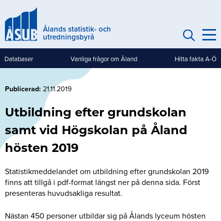
Hoppa
till
Ålands statistik- och
huvudinnehåll
utredningsbyrå
Databaser
Vanliga frågor om Åland
Hitta fakta A-Ö
Genvägar
(mobile)
Publicerad
21.11.2019
Utbildning efter grundskolan
samt vid Högskolan på Åland
hösten 2019
Statistikmeddelandet om utbildning efter grundskolan 2019
finns att tillgå i pdf-format längst ner på denna sida. Först
presenteras huvudsakliga resultat.
Nästan 450 personer utbildar sig på Ålands lyceum hösten