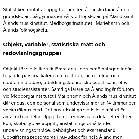
Statistiken omfattar uppgifter om den åländska lärarkåren i
grundskolan, på gymnasienivå, vid Högskolan på Åland samt
Ålands musikinstitut, Medborgarinstitutet i Mariehamn och
Ålands folkhögskola.
Objekt, variabler, statistiska mått och
redovisningsgrupper
Objekt för statistiken är lärare och i den benämningen ingår
följande personalkategorier: rektorer, lärare, elev- och
studiehandledare, utbildningsledare, skolcoach samt elev-
och studieassistenter. Samtliga lärare på Åland ingår förutom
vid Medborgarinstitutet i Mariehamn och Ålands musikinstitut
där endast den personal som undervisar mer än 14 timmar per
vecka räknas med. Det huvudsakliga statistiska måttet är
antal och andelar. Uppgifterna redovisas fördelat efter ålder,
kön, skola, typ av uppgift, anställningsförhållande,
undervisningsområde, behörighet och examensland.
Uppgifterna presenteras i huvudsak för hela Åland men