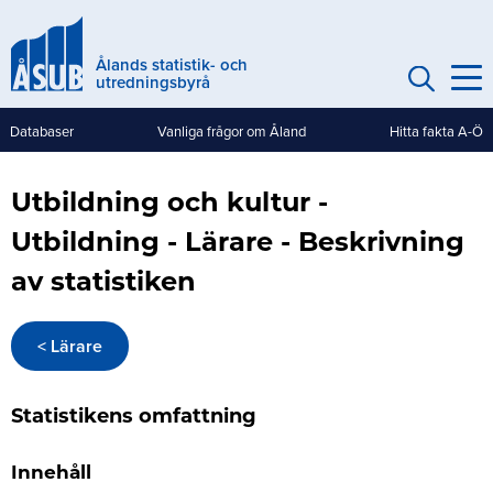
Hoppa
till
Ålands statistik- och
huvudinnehåll
utredningsbyrå
Databaser
Vanliga frågor om Åland
Hitta fakta A-Ö
Genvägar
(mobile)
Utbildning och kultur -
Utbildning - Lärare - Beskrivning
av statistiken
< Lärare
Statistikens omfattning
Innehåll