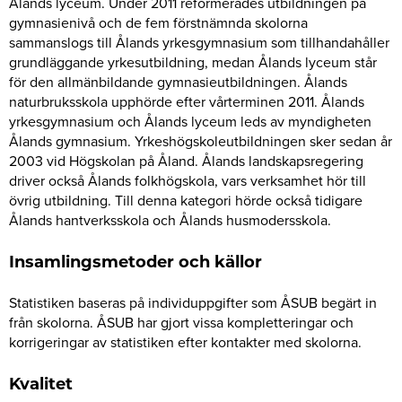
Ålands lyceum. Under 2011 reformerades utbildningen på
gymnasienivå och de fem förstnämnda skolorna
sammanslogs till Ålands yrkesgymnasium som tillhandahåller
grundläggande yrkesutbildning, medan Ålands lyceum står
för den allmänbildande gymnasieutbildningen. Ålands
naturbruksskola upphörde efter vårterminen 2011. Ålands
yrkesgymnasium och Ålands lyceum leds av myndigheten
Ålands gymnasium. Yrkeshögskoleutbildningen sker sedan år
2003 vid Högskolan på Åland. Ålands landskapsregering
driver också Ålands folkhögskola, vars verksamhet hör till
övrig utbildning. Till denna kategori hörde också tidigare
Ålands hantverksskola och Ålands husmodersskola.
Insamlingsmetoder och källor
Statistiken baseras på individuppgifter som ÅSUB begärt in
från skolorna. ÅSUB har gjort vissa kompletteringar och
korrigeringar av statistiken efter kontakter med skolorna.
Kvalitet