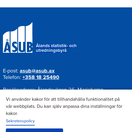
Ålands statistik- och
utredningsbyrå
E-post:
asub@asub.ax
Telefon:
+358 18 25490
Besöksadress:
Ålandsvägen 26, Mariehamn
Postadress:
Pb 1187, AX-22111 Mariehamn
Vi använder kakor för att tillhandahålla funktionalitet på
vår webbplats. Du kan själv anpassa dina inställningar för
kakor.
Nyhetsbrev
Sekretesspolicy
Anmäl dig till vårt nyhetsbrev