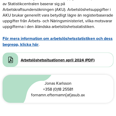
av Statistikcentralen baserar sig på
Arbetskraftsundersökningen (AKU). Arbetslöshetsuppgifter i
AKU brukar generellt vara betydligt lägre än registerbaserade
uppgifter från Arbets- och Näringsministeriet, vilka motsvarar
uppgifterna i den åländska arbetslöshetsstatistiken.
För mera information om arbetslöshetsstatistiken och dess
begrepp, klicka här
.
Document
Arbetslöshetssituationen april 2024 (PDF)
Jonas Karlsson
+358 (0)18 25581
fornamn.efternamn[at]asub.ax