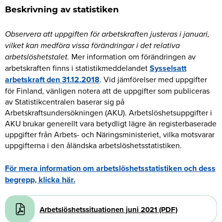
Beskrivning av statistiken
Observera att uppgiften för arbetskraften justeras i januari,
vilket kan medföra vissa förändringar i det relativa
arbetslöshetstalet.
Mer information om förändringen av
arbetskraften finns i statistikmeddelandet
Sysselsatt
arbetskraft den 31.12.2018
. Vid jämförelser med uppgifter
för Finland, vänligen notera att de uppgifter som publiceras
av Statistikcentralen baserar sig på
Arbetskraftsundersökningen (AKU). Arbetslöshetsuppgifter i
AKU brukar generellt vara betydligt lägre än registerbaserade
uppgifter från Arbets- och Näringsministeriet, vilka motsvarar
uppgifterna i den åländska arbetslöshetsstatistiken.
För mera information om arbetslöshetsstatistiken och dess
begrepp, klicka här.
Document
Arbetslöshetssituationen juni 2021 (PDF)