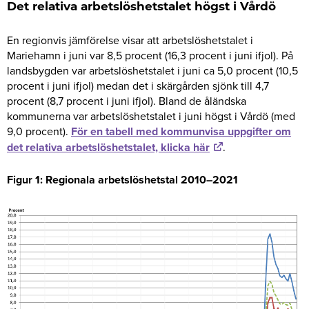
Det relativa arbetslöshetstalet högst i Vårdö
En regionvis jämförelse visar att arbetslöshetstalet i
Mariehamn i juni var 8,5 procent (16,3 procent i juni ifjol). På
landsbygden var arbetslöshetstalet i juni ca 5,0 procent (10,5
procent i juni ifjol) medan det i skärgården sjönk till 4,7
procent (8,7 procent i juni ifjol). Bland de åländska
kommunerna var arbetslöshetstalet i juni högst i Vårdö (med
9,0 procent).
För en tabell med kommunvisa uppgifter om
det relativa arbetslöshetstalet, klicka här
.
Figur 1: Regionala arbetslöshetstal 2010–2021