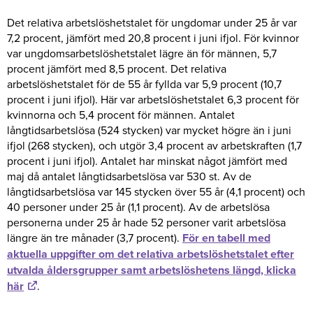
Det relativa arbetslöshetstalet för ungdomar under 25 år var
7,2 procent, jämfört med 20,8 procent i juni ifjol. För kvinnor
var ungdomsarbetslöshetstalet lägre än för männen, 5,7
procent jämfört med 8,5 procent. Det relativa
arbetslöshetstalet för de 55 år fyllda var 5,9 procent (10,7
procent i juni ifjol). Här var arbetslöshetstalet 6,3 procent för
kvinnorna och 5,4 procent för männen. Antalet
långtidsarbetslösa (524 stycken) var mycket högre än i juni
ifjol (268 stycken), och utgör 3,4 procent av arbetskraften (1,7
procent i juni ifjol). Antalet har minskat något jämfört med
maj då antalet långtidsarbetslösa var 530 st. Av de
långtidsarbetslösa var 145 stycken över 55 år (4,1 procent) och
40 personer under 25 år (1,1 procent). Av de arbetslösa
personerna under 25 år hade 52 personer varit arbetslösa
längre än tre månader (3,7 procent).
För en tabell med
aktuella uppgifter om det relativa arbetslöshetstalet efter
utvalda åldersgrupper samt arbetslöshetens längd, klicka
här
.