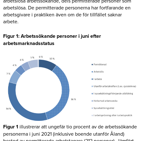
arbetslösa arbetssökande, dels permitterade personer som
arbetslösa. De permitterade personerna har fortfarande en
arbetsgivare i praktiken även om de för tillfället saknar
arbete.
Figur 1: Arbetssökande personer i juni efter
arbetsmarknadsstatus
Figur 1
illustrerar att ungefär tio procent av de arbetssökande
personerna i juni 2021 (inklusive boende utanför Åland)
bestod av permitterade arbetstagare (212 personer). Jämfört