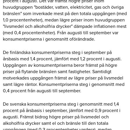
procent i augusti. Det var främst högre priser inom
huvudgruppen "bostäder, vatten, elektricitet, gas och övriga
bränslen" som inverkade mest på den totala uppgången (med
1,0 procentenheter), medan lägre priser inom huvudgruppen
"livsmedel och alkoholfria drycker" dämpade inflationen mest
(med 0,4 procentenheter). Från augusti till september var
konsumentpriserna i genomsnitt oförändrade.
De finländska konsumentpriserna steg i september på
årsbasis med 1,4 procent, jämfört med 1,2 procent i augusti.
Uppgången av konsumentpriserna beror främst på högre
priser på flytande bränslen samt fastigheter. Samtidigt
motverkades uppgången främst av lägre priser på livsmedel
samt lägre räntor. Konsumentpriserna steg i genomsnitt med
0,4 procent från augusti till september.
De svenska konsumentpriserna steg i genomsnitt med 1,4
procent på årsbasis i september, jämfört med 0,9 procent i
augusti. Främst bidrog högre priser på livsmedel och
alkoholfria drycker samt el och bränsle till den totala
uppgången (med 0,3 procentenheter vardera), medan