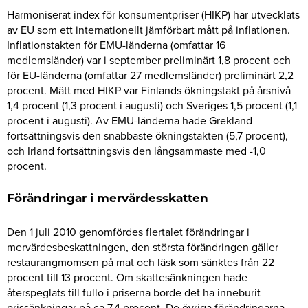
Harmoniserat index för konsumentpriser (HIKP) har utvecklats
av EU som ett internationellt jämförbart mått på inflationen.
Inflationstakten för EMU-länderna (omfattar 16
medlemsländer) var i september preliminärt 1,8 procent och
för EU-länderna (omfattar 27 medlemsländer) preliminärt 2,2
procent. Mätt med HIKP var Finlands ökningstakt på årsnivå
1,4 procent (1,3 procent i augusti) och Sveriges 1,5 procent (1,1
procent i augusti). Av EMU-länderna hade Grekland
fortsättningsvis den snabbaste ökningstakten (5,7 procent),
och Irland fortsättningsvis den långsammaste med -1,0
procent.
Förändringar i mervärdesskatten
Den 1 juli 2010 genomfördes flertalet förändringar i
mervärdesbeskattningen, den största förändringen gäller
restaurangmomsen på mat och läsk som sänktes från 22
procent till 13 procent. Om skattesänkningen hade
återspeglats till fullo i priserna borde det ha inneburit
prissänkningar på ca 7,4 procent. De övriga förändringarna