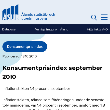
Hoppa
till
Ålands statistik- och
huvudinnehåll
utredningsbyrå
Databaser
Vanliga frågor om Åland
Hitta fakta A-Ö
Genvägar
(mobile)
Konsumentprisindex
Publicerad
18.10.2010
Konsumentprisindex september
2010
Inflationstakten 1,4 procent i september
Inflationstakten, räknad som förändringen under de senaste
tolv månaderna, var 1,4 procent i september, jämfört med 1,8