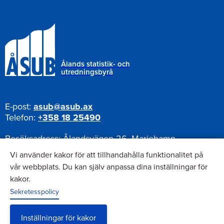
Ålands statistik- och
utredningsbyrå
E-post:
asub@asub.ax
Telefon:
+358 18 25490
Besöksadress:
Ålandsvägen 26, Mariehamn
Postadress:
Pb 1187, AX-22111 Mariehamn
Vi använder kakor för att tillhandahålla funktionalitet på
vår webbplats. Du kan själv anpassa dina inställningar för
kakor.
Nyhetsbrev
Sekretesspolicy
Anmäl dig till vårt nyhetsbrev
Inställningar för kakor