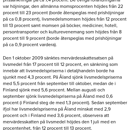
var höjningar, den allmänna momsprocenten höjdes från 22
procent till 23 procent (borde återspeglas med prishöjningar
på ca 0,8 procent), livsmedelsmomsen höjdes från 12 procent
till 13 procent samt momsen på böcker, mediciner, hotell,
persontransporter och kulturevenemang som höjdes från 8
procent till 9 procent (borde återspeglas med prishöjningar
på ca 0,9 procent vardera).
Den 1 oktober 2009 sänktes mervärdesskattesatsen på
livsmedel från 17 procent till 12 procent, en sänkning som
innebär att livsmedelspriserna i detaljhandeln borde ha
sjunkit med 4,3 procent. På Åland sjönk livsmedelspriserna
med 5,5 procent från september till oktober, medan de i
Finland sjönk med 5,6 procent. Mellan augusti och
september sjönk livsmedelspriserna på Åland med 0,6
procent (i Finland steg de med 1,3 procent). Sedan september
ifjol har livsmedelspriserna på Åland minskat med 2,9
procent och i Finland med 3,6 procent, observera att
mervärdesskatten på livsmedel höjdes den 1 juli med en
procentenhet, från 12 procent till 13 procent.