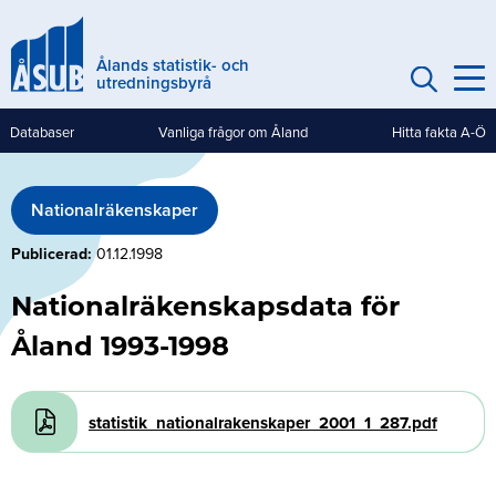
Hoppa
till
Ålands statistik- och
huvudinnehåll
utredningsbyrå
Databaser
Vanliga frågor om Åland
Hitta fakta A-Ö
Genvägar
(mobile)
Nationalräkenskaper
Publicerad
01.12.1998
Nationalräkenskapsdata för
Åland 1993-1998
Document
statistik_nationalrakenskaper_2001_1_287.pdf