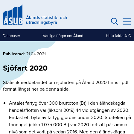
Hoppa
till
Ålands statistik- och
huvudinnehåll
utredningsbyrå
Databaser
Vanliga frågor om Åland
Hitta fakta A-Ö
Genvägar
(mobile)
Publicerad
21.04.2021
Sjöfart 2020
Statistikmeddelandet om sjöfarten på Åland 2020 finns i pdf-
format längst ner på denna sida.
Antalet fartyg över 300 bruttoton (Bt) i den åländskägda
handelsflottan var (liksom 2019) 44 vid utgången av 2020.
Endast ett byte av fartyg gjordes under 2020. Storleken på
tonnaget (cirka 1 075 000 Bt) var 2020 fortsatt på samma
nivå som det varit på sedan 2016. Med den åländskägda