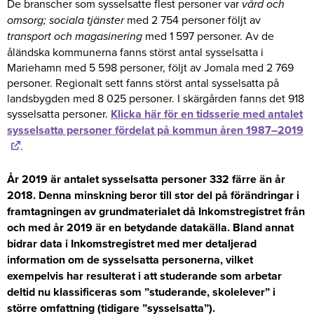
De branscher som sysselsatte flest personer var
vård och
omsorg; sociala tjänster
med 2 754 personer följt av
transport och magasinering
med 1 597 personer. Av de
åländska kommunerna fanns störst antal sysselsatta i
Mariehamn med 5 598 personer, följt av Jomala med 2 769
personer. Regionalt sett fanns störst antal sysselsatta på
landsbygden med 8 025 personer. I skärgården fanns det 918
sysselsatta personer.
Klicka här för en tidsserie med antalet
sysselsatta personer fördelat på kommun åren 1987–2019
.
År 2019 är antalet sysselsatta personer 332 färre än år
2018. Denna minskning beror till stor del på förändringar i
framtagningen av grundmaterialet då Inkomstregistret från
och med år 2019 är en betydande datakälla. Bland annat
bidrar data i Inkomstregistret med mer detaljerad
information om de sysselsatta personerna, vilket
exempelvis har resulterat i att studerande som arbetar
deltid nu klassificeras som ”studerande, skolelever” i
större omfattning (tidigare ”sysselsatta”).