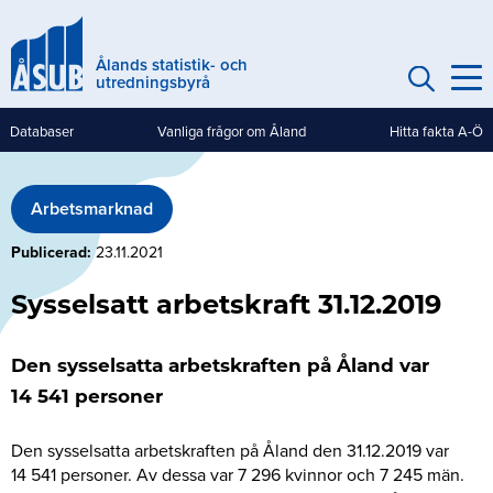
Hoppa
till
Ålands statistik- och
huvudinnehåll
utredningsbyrå
Databaser
Vanliga frågor om Åland
Hitta fakta A-Ö
Genvägar
(mobile)
Arbetsmarknad
Publicerad
23.11.2021
Sysselsatt arbetskraft 31.12.2019
Den sysselsatta arbetskraften på Åland var
14 541 personer
Den sysselsatta arbetskraften på Åland den 31.12.2019 var
14 541 personer. Av dessa var 7 296 kvinnor och 7 245 män.