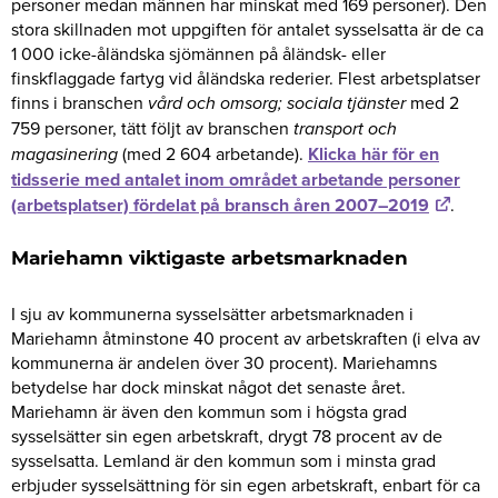
personer medan männen har minskat med 169 personer). Den
stora skillnaden mot uppgiften för antalet sysselsatta är de ca
1 000 icke-åländska sjömännen på åländsk- eller
finskflaggade fartyg vid åländska rederier. Flest arbetsplatser
finns i branschen
vård och omsorg; sociala tjänster
med 2
759 personer, tätt följt av branschen
transport och
magasinering
(med 2 604 arbetande).
Klicka här för en
tidsserie med antalet inom området arbetande personer
(arbetsplatser) fördelat på bransch åren 2007–2019
.
Mariehamn viktigaste arbetsmarknaden
I sju av kommunerna sysselsätter arbetsmarknaden i
Mariehamn åtminstone 40 procent av arbetskraften (i elva av
kommunerna är andelen över 30 procent). Mariehamns
betydelse har dock minskat något det senaste året.
Mariehamn är även den kommun som i högsta grad
sysselsätter sin egen arbetskraft, drygt 78 procent av de
sysselsatta. Lemland är den kommun som i minsta grad
erbjuder sysselsättning för sin egen arbetskraft, enbart för ca