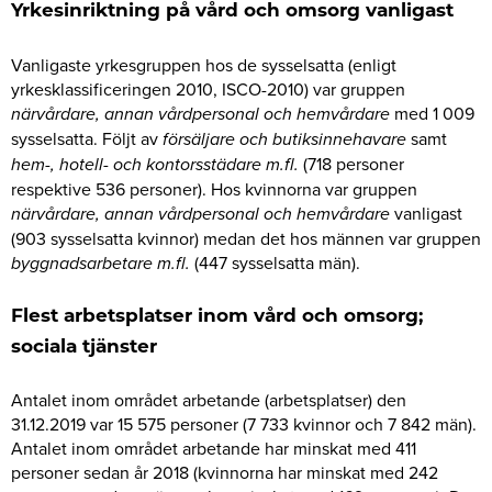
Yrkesinriktning på vård och omsorg vanligast
Vanligaste yrkesgruppen hos de sysselsatta (enligt
yrkesklassificeringen 2010, ISCO-2010) var gruppen
närvårdare, annan vårdpersonal och hemvårdare
med 1 009
sysselsatta. Följt av
försäljare och butiksinnehavare
samt
hem-, hotell- och kontorsstädare m.fl.
(718 personer
respektive 536 personer). Hos kvinnorna var gruppen
närvårdare, annan vårdpersonal och hemvårdare
vanligast
(903 sysselsatta kvinnor) medan det hos männen var gruppen
byggnadsarbetare m.fl.
(447 sysselsatta män).
Flest arbetsplatser inom vård och omsorg;
sociala tjänster
Antalet inom området arbetande (arbetsplatser) den
31.12.2019 var 15 575 personer (7 733 kvinnor och 7 842 män).
Antalet inom området arbetande har minskat med 411
personer sedan år 2018 (kvinnorna har minskat med 242