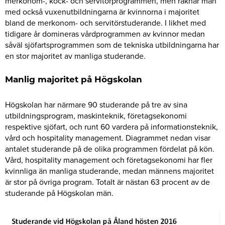
merkonom-, kock- och servitörprogrammen, men räknar man
med också vuxenutbildningarna är kvinnorna i majoritet
bland de merkonom- och servitörstuderande. I likhet med
tidigare år domineras vårdprogrammen av kvinnor medan
såväl sjöfartsprogrammen som de tekniska utbildningarna har
en stor majoritet av manliga studerande.
Manlig majoritet på Högskolan
Högskolan har närmare 90 studerande på tre av sina
utbildningsprogram, maskinteknik, företagsekonomi
respektive sjöfart, och runt 60 vardera på informationsteknik,
vård och hospitality management. Diagrammet nedan visar
antalet studerande på de olika programmen fördelat på kön.
Vård, hospitality management och företagsekonomi har fler
kvinnliga än manliga studerande, medan männens majoritet
är stor på övriga program. Totalt är nästan 63 procent av de
studerande på Högskolan män.