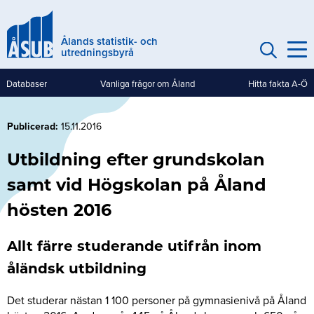
Hoppa
till
Ålands statistik- och
huvudinnehåll
utredningsbyrå
Databaser
Vanliga frågor om Åland
Hitta fakta A-Ö
Genvägar
(mobile)
Publicerad
15.11.2016
Utbildning efter grundskolan
samt vid Högskolan på Åland
hösten 2016
Allt färre studerande utifrån inom
åländsk utbildning
Det studerar nästan 1 100 personer på gymnasienivå på Åland