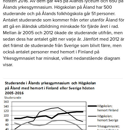
hösten 2016. Av dem går 445 på Ålands lyceum och 650 på
Ålands yrkesgymnasium. Högskolan på Åland har 500
studerande och på Ålands folkhögskola går 51 personer.
Antalet studerande som kommer från orter utanför Åland för
att gå en åländsk utbildning minskade för fjärde året i rad.
Mellan år 2005 och 2012 ökade de studerande utifrån, men
sedan dess har antalet gått ner varje år. Jämfört med 2012 är
det främst de studerande från Sverige som blivit färre, men
också antalet personer med hemort i Finland på
Yrkesgymnasiet har minskat, vilket nedanstående diagram
visar.