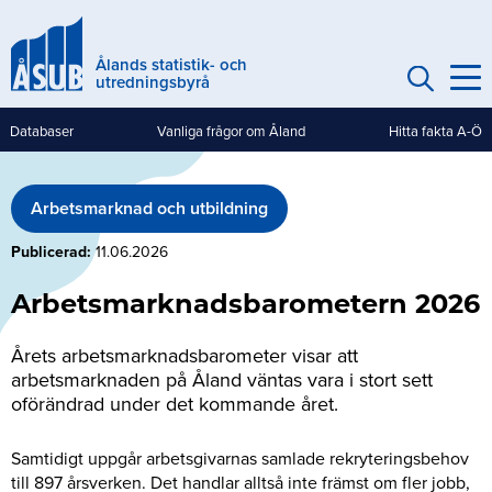
Hoppa
till
Ålands statistik- och
huvudinnehåll
utredningsbyrå
Databaser
Vanliga frågor om Åland
Hitta fakta A-Ö
Genvägar
(mobile)
Arbetsmarknad och utbildning
Publicerad
11.06.2026
Arbetsmarknadsbarometern 2026
Årets arbetsmarknadsbarometer visar att
arbetsmarknaden på Åland väntas vara i stort sett
oförändrad under det kommande året.
Samtidigt uppgår arbetsgivarnas samlade rekryteringsbehov
till 897 årsverken. Det handlar alltså inte främst om fler jobb,