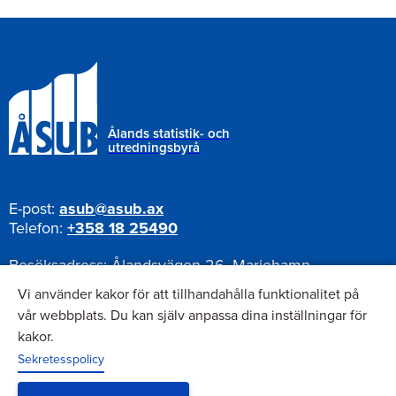
Ålands statistik- och
utredningsbyrå
E-post:
asub@asub.ax
Telefon:
+358 18 25490
Besöksadress:
Ålandsvägen 26, Mariehamn
Postadress:
Pb 1187, AX-22111 Mariehamn
Vi använder kakor för att tillhandahålla funktionalitet på
vår webbplats. Du kan själv anpassa dina inställningar för
kakor.
Nyhetsbrev
Sekretesspolicy
Anmäl dig till vårt nyhetsbrev