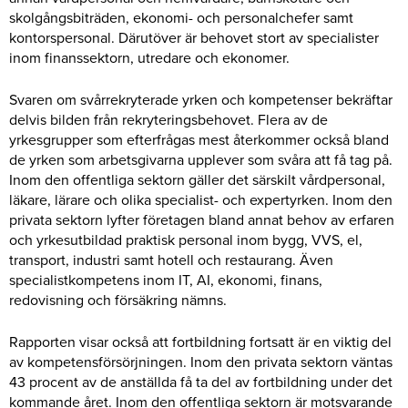
skolgångsbiträden, ekonomi- och personalchefer samt
kontorspersonal. Därutöver är behovet stort av specialister
inom finanssektorn, utredare och ekonomer.
Svaren om svårrekryterade yrken och kompetenser bekräftar
delvis bilden från rekryteringsbehovet. Flera av de
yrkesgrupper som efterfrågas mest återkommer också bland
de yrken som arbetsgivarna upplever som svåra att få tag på.
Inom den offentliga sektorn gäller det särskilt vårdpersonal,
läkare, lärare och olika specialist- och expertyrken. Inom den
privata sektorn lyfter företagen bland annat behov av erfaren
och yrkesutbildad praktisk personal inom bygg, VVS, el,
transport, industri samt hotell och restaurang. Även
specialistkompetens inom IT, AI, ekonomi, finans,
redovisning och försäkring nämns.
Rapporten visar också att fortbildning fortsatt är en viktig del
av kompetensförsörjningen. Inom den privata sektorn väntas
43 procent av de anställda få ta del av fortbildning under det
kommande året. Inom den offentliga sektorn är motsvarande