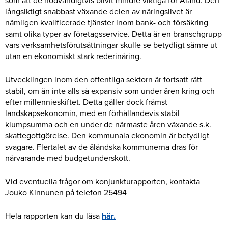
som att de nödvändigtvis blivit mindre viktiga för Åland. Den
långsiktigt snabbast växande delen av näringslivet är
nämligen kvalificerade tjänster inom bank- och försäkring
samt olika typer av företagsservice. Detta är en branschgrupp
vars verksamhetsförutsättningar skulle se betydligt sämre ut
utan en ekonomiskt stark rederinäring.
Utvecklingen inom den offentliga sektorn är fortsatt rätt
stabil, om än inte alls så expansiv som under åren kring och
efter millennieskiftet. Detta gäller dock främst
landskapsekonomin, med en förhållandevis stabil
klumpsumma och en under de närmaste åren växande s.k.
skattegottgörelse. Den kommunala ekonomin är betydligt
svagare. Flertalet av de åländska kommunerna dras för
närvarande med budgetunderskott.
Vid eventuella frågor om konjunkturapporten, kontakta
Jouko Kinnunen på telefon 25494
Hela rapporten kan du läsa
här.