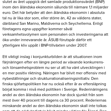
slutet av året uppgick det samlade produktionsvärdet (BNP)
inom den åländska ekonomin sålunda till närmare 1,1 miljarder
euro. Det här betyder att den åländska ekonomin i absoluta
tal nu är lika stor som, eller större än, 42 av väldens stater,
däribland San Marino, Maldiverna och Seychellerna. Enligt
företagens egna uppgifter kommer såväl
verksamhetsvolymen som personalen och investeringarna att
öka under innevarande år. ÅSUB förutspår därför ett
ytterligare kliv uppåt i BNP-tillväxten under 2007.
Ett viktigt inslag i konjunkturbilden är att situationen inom
färjnäringen efter en längre period av växande konkurrens-
och lönsamhetsproblem nu ser ut att ha vänt utvecklingen i
en mer positiv riktning. Näringen har blivit mer offensiv med
nybeställningar och strukturrationaliseringsinitiativ. Den
finska sjöfartspolitiken har nu också efter år av eftersläpning
börjat komma i nivå med politiken i Sverige. Rederinäringens
andel av den åländska ekonomin har dock sjunkit från som
mest över 40 procent till dagens ca 30 procent. Rederiernas
minskande andel av den åländska ekonomin skall inte tolkas