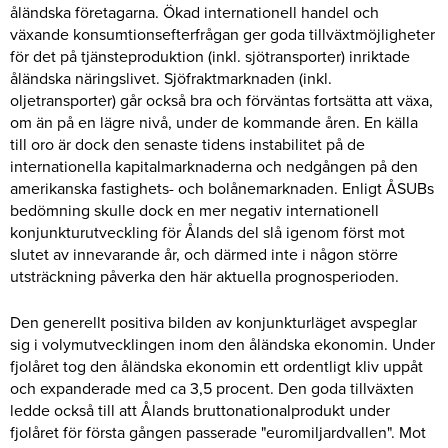
åländska företagarna. Ökad internationell handel och
växande konsumtionsefterfrågan ger goda tillväxtmöjligheter
för det på tjänsteproduktion (inkl. sjötransporter) inriktade
åländska näringslivet. Sjöfraktmarknaden (inkl.
oljetransporter) går också bra och förväntas fortsätta att växa,
om än på en lägre nivå, under de kommande åren. En källa
till oro är dock den senaste tidens instabilitet på de
internationella kapitalmarknaderna och nedgången på den
amerikanska fastighets- och bolånemarknaden. Enligt ÅSUBs
bedömning skulle dock en mer negativ internationell
konjunkturutveckling för Ålands del slå igenom först mot
slutet av innevarande år, och därmed inte i någon större
utsträckning påverka den här aktuella prognosperioden.
Den generellt positiva bilden av konjunkturläget avspeglar
sig i volymutvecklingen inom den åländska ekonomin. Under
fjolåret tog den åländska ekonomin ett ordentligt kliv uppåt
och expanderade med ca 3,5 procent. Den goda tillväxten
ledde också till att Ålands bruttonationalprodukt under
fjolåret för första gången passerade "euromiljardvallen". Mot