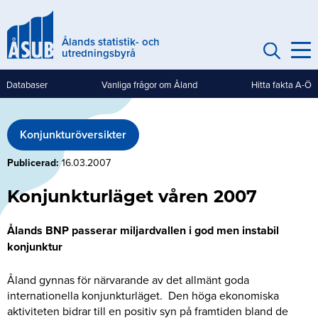
Hoppa
till
Ålands statistik- och
huvudinnehåll
utredningsbyrå
Databaser
Vanliga frågor om Åland
Hitta fakta A-Ö
Genvägar
(mobile)
Konjunkturöversikter
Publicerad
16.03.2007
Konjunkturläget våren 2007
Ålands BNP passerar miljardvallen i god men instabil
konjunktur
Åland gynnas för närvarande av det allmänt goda
internationella konjunkturläget. Den höga ekonomiska
aktiviteten bidrar till en positiv syn på framtiden bland de