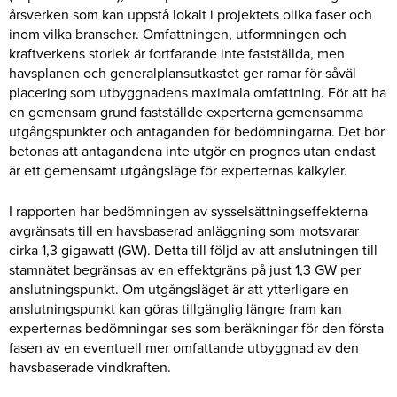
årsverken som kan uppstå lokalt i projektets olika faser och
inom vilka branscher. Omfattningen, utformningen och
kraftverkens storlek är fortfarande inte fastställda, men
havsplanen och generalplansutkastet ger ramar för såväl
placering som utbyggnadens maximala omfattning. För att ha
en gemensam grund fastställde experterna gemensamma
utgångspunkter och antaganden för bedömningarna. Det bör
betonas att antagandena inte utgör en prognos utan endast
är ett gemensamt utgångsläge för experternas kalkyler.
I rapporten har bedömningen av sysselsättningseffekterna
avgränsats till en havsbaserad anläggning som motsvarar
cirka 1,3 gigawatt (GW). Detta till följd av att anslutningen till
stamnätet begränsas av en effektgräns på just 1,3 GW per
anslutningspunkt. Om utgångsläget är att ytterligare en
anslutningspunkt kan göras tillgänglig längre fram kan
experternas bedömningar ses som beräkningar för den första
fasen av en eventuell mer omfattande utbyggnad av den
havsbaserade vindkraften.