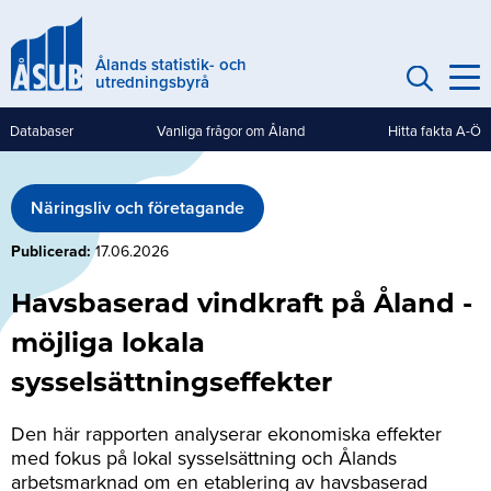
Hoppa
till
Ålands statistik- och
huvudinnehåll
utredningsbyrå
Databaser
Vanliga frågor om Åland
Hitta fakta A-Ö
Genvägar
(mobile)
Näringsliv och företagande
Publicerad
17.06.2026
Havsbaserad vindkraft på Åland -
möjliga lokala
sysselsättningseffekter
Den här rapporten analyserar ekonomiska effekter
med fokus på lokal sysselsättning och Ålands
arbetsmarknad om en etablering av havsbaserad