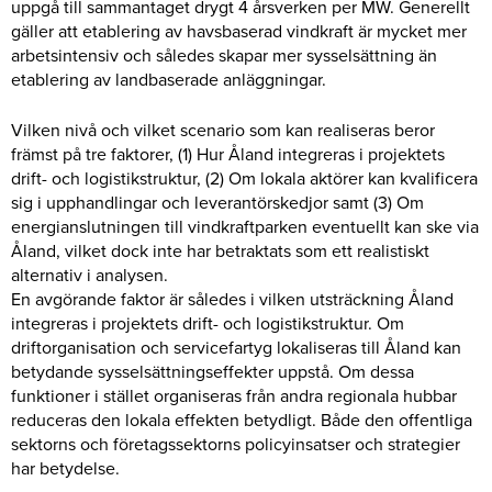
uppgå till sammantaget drygt 4 årsverken per MW. Generellt
gäller att etablering av havsbaserad vindkraft är mycket mer
arbetsintensiv och således skapar mer sysselsättning än
etablering av landbaserade anläggningar.
Vilken nivå och vilket scenario som kan realiseras beror
främst på tre faktorer, (1) Hur Åland integreras i projektets
drift- och logistikstruktur, (2) Om lokala aktörer kan kvalificera
sig i upphandlingar och leverantörskedjor samt (3) Om
energianslutningen till vindkraftparken eventuellt kan ske via
Åland, vilket dock inte har betraktats som ett realistiskt
alternativ i analysen.
En avgörande faktor är således i vilken utsträckning Åland
integreras i projektets drift- och logistikstruktur. Om
driftorganisation och servicefartyg lokaliseras till Åland kan
betydande sysselsättningseffekter uppstå. Om dessa
funktioner i stället organiseras från andra regionala hubbar
reduceras den lokala effekten betydligt. Både den offentliga
sektorns och företagssektorns policyinsatser och strategier
har betydelse.