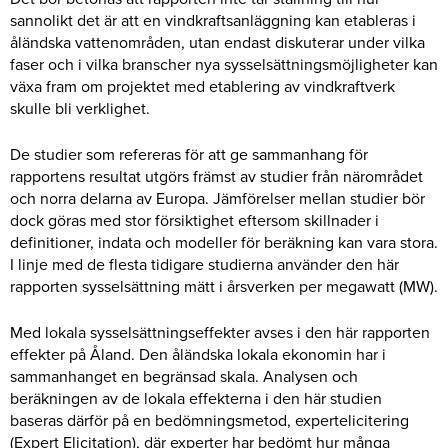
sannolikt det är att en vindkraftsanläggning kan etableras i
åländska vattenområden, utan endast diskuterar under vilka
faser och i vilka branscher nya sysselsättningsmöjligheter kan
växa fram om projektet med etablering av vindkraftverk
skulle bli verklighet.
De studier som refereras för att ge sammanhang för
rapportens resultat utgörs främst av studier från närområdet
och norra delarna av Europa. Jämförelser mellan studier bör
dock göras med stor försiktighet eftersom skillnader i
definitioner, indata och modeller för beräkning kan vara stora.
I linje med de flesta tidigare studierna använder den här
rapporten sysselsättning mätt i årsverken per megawatt (MW).
Med lokala sysselsättningseffekter avses i den här rapporten
effekter på Åland. Den åländska lokala ekonomin har i
sammanhanget en begränsad skala. Analysen och
beräkningen av de lokala effekterna i den här studien
baseras därför på en bedömningsmetod, expertelicitering
(Expert Elicitation), där experter har bedömt hur många