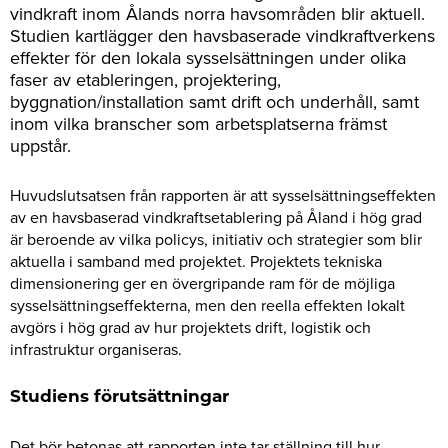
vindkraft inom Ålands norra havsområden blir aktuell.
Studien kartlägger den havsbaserade vindkraftverkens
effekter för den lokala sysselsättningen under olika
faser av etableringen, projektering,
byggnation/installation samt drift och underhåll, samt
inom vilka branscher som arbetsplatserna främst
uppstår.
Huvudslutsatsen från rapporten är att sysselsättningseffekten
av en havsbaserad vindkraftsetablering på Åland i hög grad
är beroende av vilka policys, initiativ och strategier som blir
aktuella i samband med projektet. Projektets tekniska
dimensionering ger en övergripande ram för de möjliga
sysselsättningseffekterna, men den reella effekten lokalt
avgörs i hög grad av hur projektets drift, logistik och
infrastruktur organiseras.
Studiens förutsättningar
Det bör betonas att rapporten inte tar ställning till hur