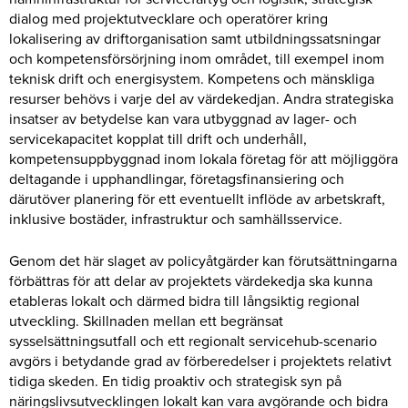
dialog med projektutvecklare och operatörer kring
lokalisering av driftorganisation samt utbildningssatsningar
och kompetensförsörjning inom området, till exempel inom
teknisk drift och energisystem. Kompetens och mänskliga
resurser behövs i varje del av värdekedjan. Andra strategiska
insatser av betydelse kan vara utbyggnad av lager- och
servicekapacitet kopplat till drift och underhåll,
kompetensuppbyggnad inom lokala företag för att möjliggöra
deltagande i upphandlingar, företagsfinansiering och
därutöver planering för ett eventuellt inflöde av arbetskraft,
inklusive bostäder, infrastruktur och samhällsservice.
Genom det här slaget av policyåtgärder kan förutsättningarna
förbättras för att delar av projektets värdekedja ska kunna
etableras lokalt och därmed bidra till långsiktig regional
utveckling. Skillnaden mellan ett begränsat
sysselsättningsutfall och ett regionalt servicehub-scenario
avgörs i betydande grad av förberedelser i projektets relativt
tidiga skeden. En tidig proaktiv och strategisk syn på
näringslivsutvecklingen lokalt kan vara avgörande och bidra