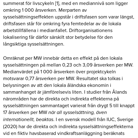
summerat för livscykeln [1], med en mediannivå som ligger
omkring 1 000 årsverken. Merparten av
sysselsättningseffekten uppstår i driftsfasen som varar längst,
driftsfasen står för omkring fyra femtedelar av de lokala
arbetstillfällena i medianfallet. Driftorganisationens
lokalisering får därför särskilt stor betydelse för den
långsiktiga sysselsättningen.
Omräknat per MW innebär detta en effekt på den lokala
sysselsättningen på mellan 0,23 och 3,09 årsverken per MW.
Medianvärdet på 1 000 årsverken över projektcykeln
motsvarar 0,77 årsverken per MW. Resultatet ska tolkas i
belysningen av att den lokala åländska ekonomin i
sammanhanget är jämförelsevis liten. I studier från Ålands
närområden har de direkta och indirekta effekterna på
sysselsättningen sammantaget varierat från drygt 5 till knappt
17 årsverken per MW
när all sysselsättning, även
internationellt, beaktas
. I en svensk modell från IUC, Sverige
(2020) har de direkta och indirekta sysselsättningseffekterna
vid en fiktiv havsbaserad vindkraftsanläggning beräknats