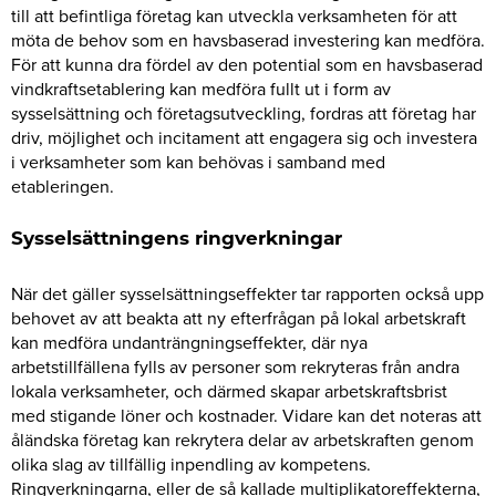
till att befintliga företag kan utveckla verksamheten för att
möta de behov som en havsbaserad investering kan medföra.
För att kunna dra fördel av den potential som en havsbaserad
vindkraftsetablering kan medföra fullt ut i form av
sysselsättning och företagsutveckling, fordras att företag har
driv, möjlighet och incitament att engagera sig och investera
i verksamheter som kan behövas i samband med
etableringen.
Sysselsättningens ringverkningar
När det gäller sysselsättningseffekter tar rapporten också upp
behovet av att beakta att ny efterfrågan på lokal arbetskraft
kan medföra undanträngningseffekter, där nya
arbetstillfällena fylls av personer som rekryteras från andra
lokala verksamheter, och därmed skapar arbetskraftsbrist
med stigande löner och kostnader. Vidare kan det noteras att
åländska företag kan rekrytera delar av arbetskraften genom
olika slag av tillfällig inpendling av kompetens.
Ringverkningarna, eller de så kallade multiplikatoreffekterna,