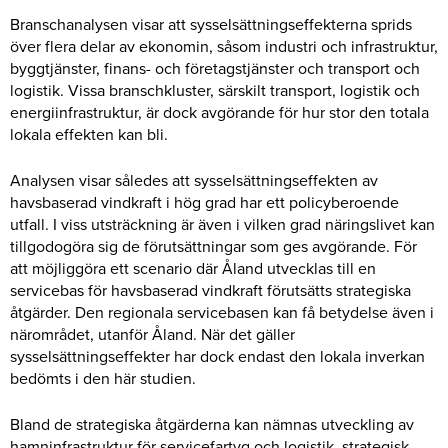
Branschanalysen visar att sysselsättningseffekterna sprids
över flera delar av ekonomin, såsom industri och infrastruktur,
byggtjänster, finans- och företagstjänster och transport och
logistik. Vissa branschkluster, särskilt transport, logistik och
energiinfrastruktur, är dock avgörande för hur stor den totala
lokala effekten kan bli.
Analysen visar således att sysselsättningseffekten av
havsbaserad vindkraft i hög grad har ett policyberoende
utfall. I viss utsträckning är även i vilken grad näringslivet kan
tillgodogöra sig de förutsättningar som ges avgörande. För
att möjliggöra ett scenario där Åland utvecklas till en
servicebas för havsbaserad vindkraft förutsätts strategiska
åtgärder. Den regionala servicebasen kan få betydelse även i
närområdet, utanför Åland. När det gäller
sysselsättningseffekter har dock endast den lokala inverkan
bedömts i den här studien.
Bland de strategiska åtgärderna kan nämnas utveckling av
hamninfrastruktur för servicefartyg och logistik, strategisk