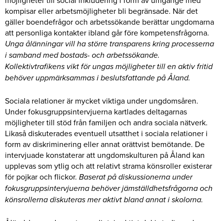
kompisar eller arbetsmöjligheter bli begränsade. När det
gäller boendefrågor och arbetssökande berättar ungdomarna
att personliga kontakter ibland går före kompetensfrågorna.
Unga ålänningar vill ha större transparens kring processerna
i samband med bostads- och arbetssökande.
Kollektivtrafikens vikt för ungas möjligheter till en aktiv fritid
behöver uppmärksammas i beslutsfattande på Åland.
Sociala relationer är mycket viktiga under ungdomsåren.
Under fokusgruppsintervjuerna kartlades deltagarnas
möjligheter till stöd från familjen och andra sociala nätverk.
Likaså diskuterades eventuell utsatthet i sociala relationer i
form av diskriminering eller annat orättvist bemötande. De
intervjuade konstaterar att ungdomskulturen på Åland kan
upplevas som ytlig och att relativt strama könsroller existerar
för pojkar och flickor.
Baserat på diskussionerna under
fokusgruppsintervjuerna behöver jämställdhetsfrågorna och
könsrollerna diskuteras mer aktivt bland annat i skolorna.