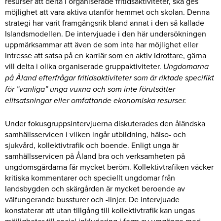
resurser att delta i organiserade fritidsaktiviteter, ska ges
möjlighet att vara aktiva utanför hemmet och skolan. Denna
strategi har varit framgångsrik bland annat i den så kallade
Islandsmodellen. De intervjuade i den här undersökningen
uppmärksammar att även de som inte har möjlighet eller
intresse att satsa på en karriär som en aktiv idrottare, gärna
vill delta i olika organiserade gruppaktiviteter.
Ungdomarna
på Åland efterfrågar fritidsaktiviteter som är riktade specifikt
för ”vanliga” unga vuxna och som inte förutsätter
elitsatsningar eller omfattande ekonomiska resurser.
Under fokusgruppsintervjuerna diskuterades den åländska
samhällsservicen i vilken ingår utbildning, hälso- och
sjukvård, kollektivtrafik och boende. Enligt unga är
samhällsservicen på Åland bra och verksamheten på
ungdomsgårdarna får mycket beröm. Kollektivtrafiken väcker
kritiska kommentarer och speciellt ungdomar från
landsbygden och skärgården är mycket beroende av
välfungerande bussturer och -linjer. De intervjuade
konstaterar att utan tillgång till kollektivtrafik kan ungas
möjligheter till social inkludering i form av umgänge med