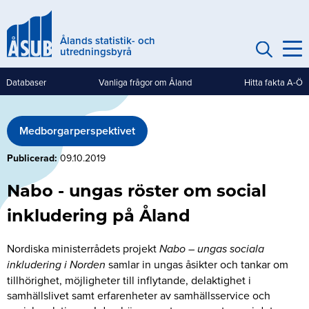
Hoppa
till
Ålands statistik- och
huvudinnehåll
utredningsbyrå
Databaser
Vanliga frågor om Åland
Hitta fakta A-Ö
Genvägar
(mobile)
Medborgarperspektivet
Publicerad
09.10.2019
Nabo - ungas röster om social
inkludering på Åland
Nordiska ministerrådets projekt
Nabo – ungas sociala
inkludering i Norden
samlar in ungas åsikter och tankar om
tillhörighet, möjligheter till inflytande, delaktighet i
samhällslivet samt erfarenheter av samhällsservice och