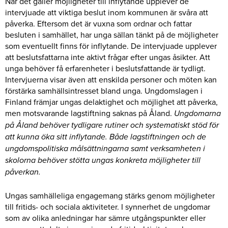
När det gäller möjligheter till inflytande upplever de
intervjuade att viktiga beslut inom kommunen är svåra att
påverka. Eftersom det är vuxna som ordnar och fattar
besluten i samhället, har unga sällan tänkt på de möjligheter
som eventuellt finns för inflytande. De intervjuade upplever
att beslutsfattarna inte aktivt frågar efter ungas åsikter. Att
unga behöver få erfarenheter i beslutsfattande är tydligt.
Intervjuerna visar även att enskilda personer och möten kan
förstärka samhällsintresset bland unga. Ungdomslagen i
Finland främjar ungas delaktighet och möjlighet att påverka,
men motsvarande lagstiftning saknas på Åland.
Ungdomarna
på Åland behöver tydligare rutiner och systematiskt stöd för
att kunna öka sitt inflytande. Både lagstiftningen och de
ungdomspolitiska målsättningarna samt verksamheten i
skolorna behöver stötta ungas konkreta möjligheter till
påverkan.
Ungas samhälleliga engagemang stärks genom möjligheter
till fritids- och sociala aktiviteter. I synnerhet de ungdomar
som av olika anledningar har sämre utgångspunkter eller